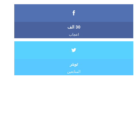
30 الف
اعجاب
تويتر
المتابعين