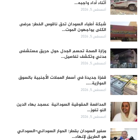
أثناء أداء واجبه…
أغسطس 5, 2026
شبكة أطباء السودان تدق ناقوس الخطر: مرضى
الكلى يواجهون الموت…
أغسطس 5, 2026
وزارة الصحة تحسم الجدل حول حريق مستشفى
مدني وتكشف تفاصيل…
أغسطس 5, 2026
قفزة جديدة في أسعار العملات الأجنبية بالسوق
الموازية..…
أغسطس 5, 2026
المدافعة الحقوقية السودانية عسجد بهاء الدين
النو تفوز…
أغسطس 5, 2026
سفير السودان بقطر: الحوار السوداني–السوداني
هو الطريق لإنهاء…