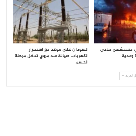
ي مستشفى مدني
السودان على موعد مع استقرار
رعدية
الكهرباء.. صيانة سد مروي تدخل مرحلة
الحسم
 المزيد