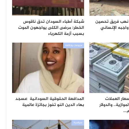
نهب فريق تحصين
شبكة أطباء السودان تدق ناقوس
 واجبه الإنساني
الخطر: مرضى الكلى يواجهون الموت
بسبب أزمة الكهرباء
منوعات وثقافة
عار العملات
المدافعة الحقوقية السودانية عسجد
وازية.. والدولار
بهاء الدين النو تفوز بجائزة عالمية
ام…
سياسية