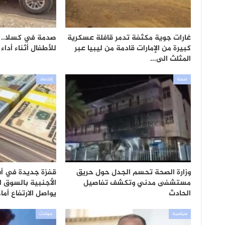
غارات جوية مكثفة تدمر قافلة عسكرية
صدمة في كسلا.. 
كبيرة من الإمارات قادمة من ليبيا عبر
للأطفال أثناء أداء
المثلث الى…
صحة
إقتصاد
وزارة الصحة تحسم الجدل حول حريق
قفزة جديدة في أس
مستشفى مدني وتكشف تفاصيل
الأجنبية بالسوق الم
الحادث
يواصل الارتفاع أم
سياسية
حوادث