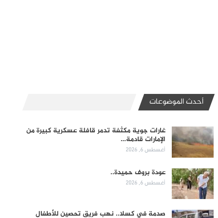
أحدث الموضوعات
غارات جوية مكثفة تدمر قافلة عسكرية كبيرة من
الإمارات قادمة…
أغسطس 6, 2026
عودة بروف حميدة..
أغسطس 6, 2026
صدمة في كسلا.. نهب فريق تحصين للأطفال