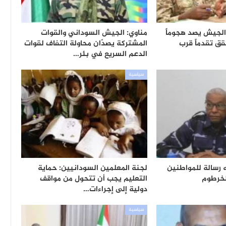
 الجيش يصد هجوماً
مناوي: الجيش السوداني والقوات
قق تقدماً قرب
المشتركة يصدّان محاولة التفاف لقوات
الدعم السريع في بئر…
سياسية
ه رسالة للمواطنين
لجنة المعلمين السودانيين: حماية
لخرطوم
التعليم يجب أن تتحول من مواقف
دولية إلى إجراءات…
سياسية