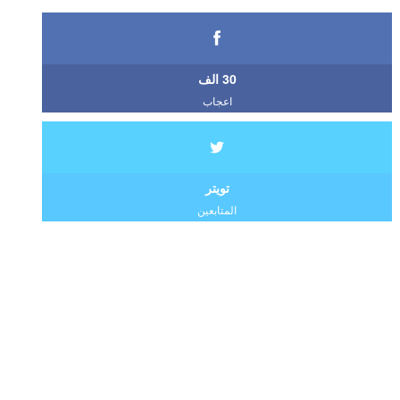
30 الف
اعجاب
تويتر
المتابعين