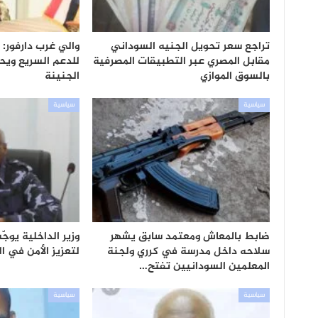
تراجع سعر تحويل الجنيه السوداني
والي غرب دارفور:
مقابل المصري عبر التطبيقات المصرفية
للدعم السريع ويح
بالسوق الموازي
الجنينة
سياسية
سياسية
ضابط بالمعاش ومعتمد سابق يشهر
وزير الداخلية يوجّ
سلاحه داخل مدرسة في كرري ولجنة
لتعزيز الأمن في ا
المعلمين السودانيين تفتح…
سياسية
سياسية