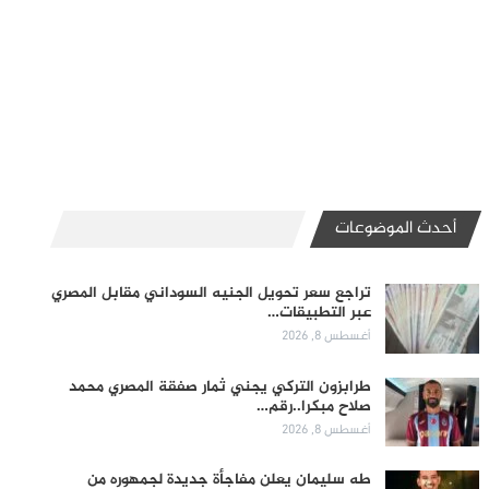
أحدث الموضوعات
تراجع سعر تحويل الجنيه السوداني مقابل المصري
عبر التطبيقات…
أغسطس 8, 2026
طرابزون التركي يجني ثمار صفقة المصري محمد
صلاح مبكرا..رقم…
أغسطس 8, 2026
طه سليمان يعلن مفاجأة جديدة لجمهوره من