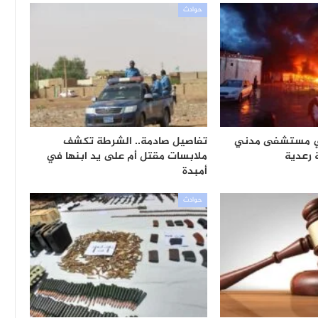
حوادث
ي مستشفى مدني
تفاصيل صادمة.. الشرطة تكشف
رعدية
ملابسات مقتل أم على يد ابنها في
أمبدة
حوادث