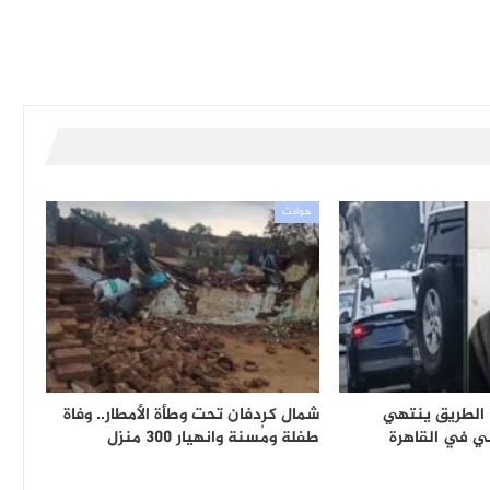
حوادث
الطريق ينتهي
شمال كردفان تحت وطأة الأمطار.. وفاة
 في القاهرة
طفلة ومُسنة وانهيار 300 منزل