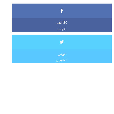
30 الف
اعجاب
تويتر
المتابعين