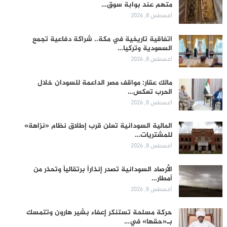
متهم عند بوابة سوق…
أغسطس 8, 2026
اتفاقية تاريخية في مكة.. شراكة دفاعية تجمع
السعودية وتركيا…
أغسطس 8, 2026
مالك عقار: مواقف مصر الداعمة للسودان خلال
الحرب تعكس…
أغسطس 8, 2026
المالية السودانية تعلن قرب إطلاق نظام «نزاهة»
للمشتريات…
أغسطس 8, 2026
الأرصاد السودانية تصدر إنذاراً برتقالياً وتحذر من
أمطار…
أغسطس 8, 2026
حركة مسلحة تستنكر إعفاء بشير هارون وتتمسك
بـ«حقها» في…