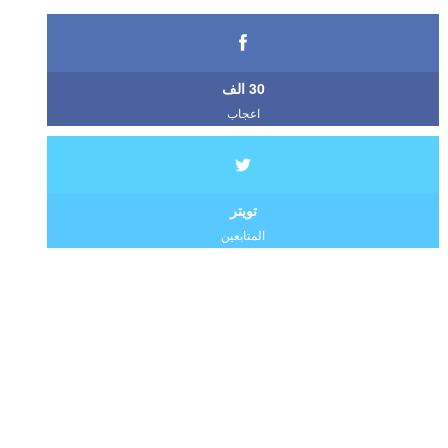
30 الف
اعجاب
تويتر
المتابعين