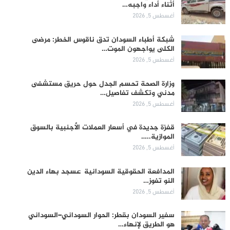
أثناء أداء واجبه…
أغسطس 5, 2026
شبكة أطباء السودان تدق ناقوس الخطر: مرضى
الكلى يواجهون الموت…
أغسطس 5, 2026
وزارة الصحة تحسم الجدل حول حريق مستشفى
مدني وتكشف تفاصيل…
أغسطس 5, 2026
قفزة جديدة في أسعار العملات الأجنبية بالسوق
الموازية..…
أغسطس 5, 2026
المدافعة الحقوقية السودانية عسجد بهاء الدين
النو تفوز…
أغسطس 5, 2026
سفير السودان بقطر: الحوار السوداني–السوداني
هو الطريق لإنهاء…