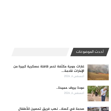
أحدث الموضوعات
غارات جوية مكثفة تدمر قافلة عسكرية كبيرة من
الإمارات قادمة…
أغسطس 6, 2026
عودة بروف حميدة..
أغسطس 6, 2026
صدمة في كسلا.. نهب فريق تحصين للأطفال