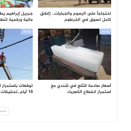
احتجاجاً على الرسوم والجبايات.. إغلاق
جبريل إبراهيم يط
كامل لسوق في الخرطوم
مالية ورقمية لتطوير
إقتصاد
إقتصاد
أسعار صادمة للثلج في شندي مع
استمرار انقطاع الكهرباء
10 أيام..تحقيقات وتغييرات مرتقبة
تحميل