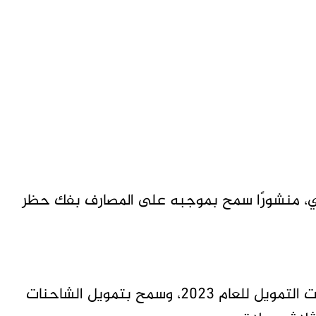
زي، منشورًا سمح بموجبه على المصارف بفك حظر
وعمم البنك المنشور اليوم الاثنين، حمل موجهات التمويل للعام 2023، وسمح بتمويل الشاحنات