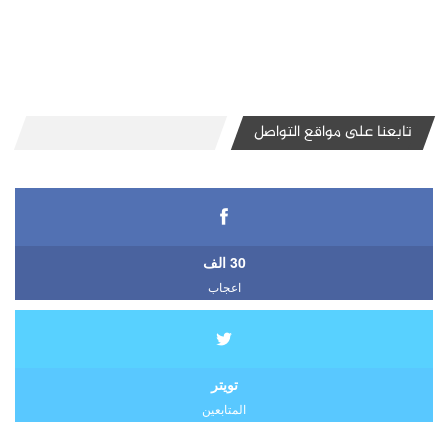
تابعنا على مواقع التواصل
30 الف
اعجاب
تويتر
المتابعين