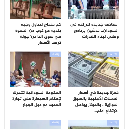
انطلاقة جديدة للزراعة في
كم تحتاج لتناول وجبة
السودان.. تدشين برنامج
بلدية مع كوب من القهوة
وطني لبناء القدرات
في سوق الدامر؟ جولة
ترصد الأسعار
إقتصاد
إقتصاد
قفزة جديدة في أسعار
الحكومة السودانية تتحرك
العملات الأجنبية بالسوق
لإحكام السيطرة على تجارة
الموازية.. والدولار يواصل
الحدود مع دول الجوار
الارتفاع أمام…
إقتصاد
إقتصاد