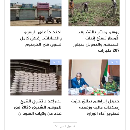
موسم مبشر بالقضارف..
احتجاجاً على الرسوم
الأمطار تسرّع إنبات
والجبايات.. إغلاق كامل
السمسم والتمويل يتجاوز
لسوق في الخرطوم
207 مليارات
إقتصاد
إقتصاد
جبريل إبراهيم يطلق حزمة
بدء إعداد تقاوي القمح
إصلاحات مالية ورقمية
للموسم الشتوي 2026 في
لتطوير أداء الوزارة
عدد من ولايات السودان
تحميل المزيد