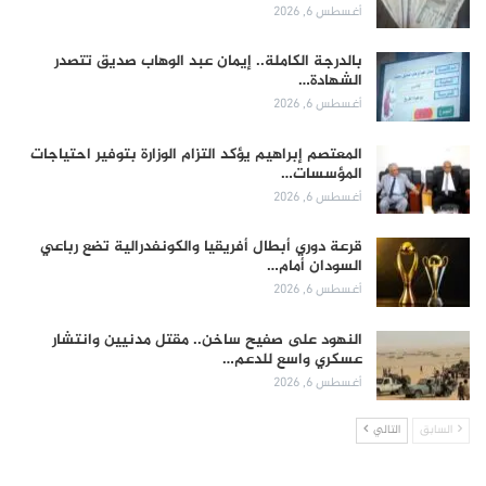
أغسطس 6, 2026
بالدرجة الكاملة.. إيمان عبد الوهاب صديق تتصدر
الشهادة…
أغسطس 6, 2026
المعتصم إبراهيم يؤكد التزام الوزارة بتوفير احتياجات
المؤسسات…
أغسطس 6, 2026
قرعة دوري أبطال أفريقيا والكونفدرالية تضع رباعي
السودان أمام…
أغسطس 6, 2026
النهود على صفيح ساخن.. مقتل مدنيين وانتشار
عسكري واسع للدعم…
أغسطس 6, 2026
السابق
التالي