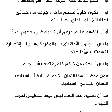
أو أن تضع نقاطاً على أحرفٍ ؛ نسي هو وضعها..
أو أن تكون حاوياً فتعلم ما في جوفه من حقائق
(هنايات) ؛ لم ينطق بها لسانه..
أو أن (تفهم عليه) ؛ رغم أن كلامه غير مفهومٍ أصلاً..
وليس أسوأ من الأداة (زي) – والمفردة (هناي) – إلا عبارة
(فهمت عليّ؟) هذه..
وليس أسخف من ذلكم كله إلا تعطيش الجيم..
فمن موضات هذا الزمان الكلامية – أيضاً – استلاف
اللسان اللبناني ؛ استلاباً..
مع أن صحيح لغة الضاد ليس فيها تعطيشٌ لحرف
الجيم..