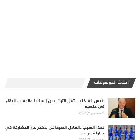
أحدث الموضوعات
رئيس الفيفا يستغل التوتر بين إسبانيا والمغرب للبقاء
في منصبه
أغسطس 7, 2026
لهذا السبب..الهلال السوداني يعتذر عن المشاركة في
بطولة غرب…