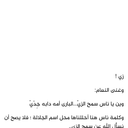
زي !
وغنى النعام:
وين يا ناس سمح الزيْ…البارى أمه دابه جِدّيْ
وكلمة ناس هنا أحللناها محل اسم الجلالة ؛ فلا يصح أن
نسأل الله عن سمح الزي..