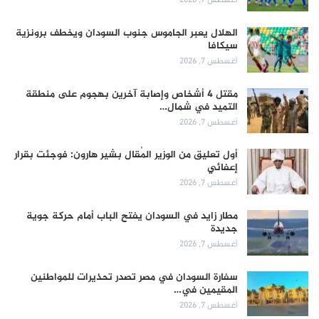
أغسطس 7, 2026
الهلال يعبر الجاموس جنوب السودان ويخطف برونزية
سيكافا
أغسطس 7, 2026
مقتل 4 أشخاص وإصابة آخرين بهجوم على منطقة
التميد في شمال…
أغسطس 7, 2026
أول تعليق من الوزير المُقال بشير هارون: فوجئت بقرار
إعفائي
أغسطس 7, 2026
مطار زايد في السودان يفتح الباب أمام حركة جوية
جديدة
أغسطس 7, 2026
سفارة السودان في مصر تصدر تحذيرات للمواطنين
المقيمين في…
أغسطس 7, 2026