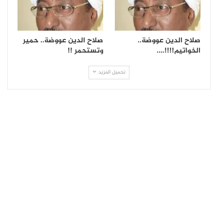
صلاح الدين عووضة..
صلاح الدين عووضة.. حمير
الخواتيم!!!!….
وتستحمر !!
تحميل المزيد