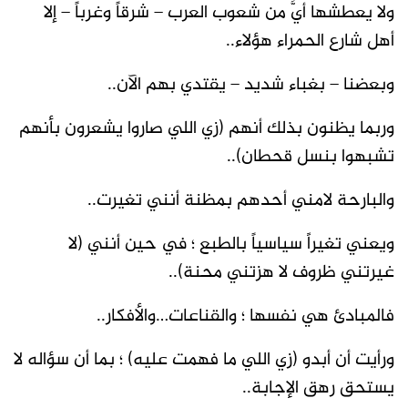
ولا يعطشها أيٌّ من شعوب العرب – شرقاً وغرباً – إلا
أهل شارع الحمراء هؤلاء..
وبعضنا – بغباء شديد – يقتدي بهم الآن..
وربما يظنون بذلك أنهم (زي اللي صاروا يشعرون بأنهم
تشبهوا بنسل قحطان)..
والبارحة لامني أحدهم بمظنة أنني تغيرت..
ويعني تغيراً سياسياً بالطبع ؛ في حين أنني (لا
غيرتني ظروف لا هزتني محنة)..
فالمبادئ هي نفسها ؛ والقناعات…والأفكار..
ورأيت أن أبدو (زي اللي ما فهمت عليه) ؛ بما أن سؤاله لا
يستحق رهق الإجابة..