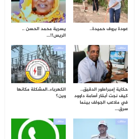
عودة بروف حميدة..
يسرية محمد الحسن ..
الريس!!…
مقالات
مقالات
حكاية إمبراطور الدقيق..
الكهرباء..المشكلة مكانها
كيف نجت أبقار أسامة داوود
وين؟
في ملاعب الجولف بينما
سرق…
مقالات
مقالات