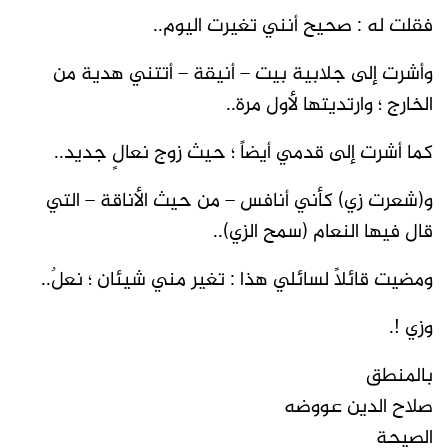
فقلت له : صحيح أنني تغيرت اليوم..
وأشرت إلى جلابية بيت – أنيقة – أتتني هدية من
الخارج ؛ وارتديتها لأول مرة..
كما أشرت إلى قدمي أيضاً ؛ حيث زوج نعالٍ جديد..
و(شعرت زي) كأني أنافس – من حيث الأناقة – التي
قال فيها النعام (سمح الزي)..
ومضيت قائلاً لسائلي هذا : تغير مني شيئان ؛ نعلٌ..
وزي !.
بالمنطق
صلاح الدين عووضه
الصيحة