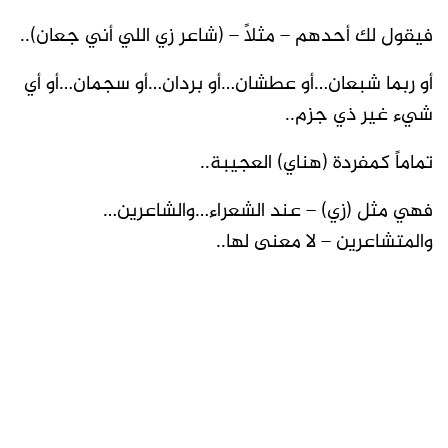
فيقول لك أحدهم – مثلاً – (شاعر زي اللي أني جعان)..
أو ربما شبعان…أو عطشان…أو بردان…أو سجمان…أو أي
شيء غير ذي جزم..
تماماً كمفردة (هناي) العجيبة..
فهي مثل (زي) – عند الشعراء…والشاعرين…
والمتشاعرين – لا معنى لها..