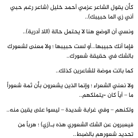
كأن يقول الشاعر عزمي أحمد خليل (شاعر رغم حبي
أني زي الما حبيبك)..
ونسي أن الوضع هنا لا يحتمل حالة (اللا أدرية)..
فإما أنك حبيبها…أو لست حبيبها ؛ ولا معنى لشعورك
بالشك في حقيقة شعورك..
كما باتت موضة للشاعرين كذلك..
ولا نعني الشعراء ؛ وإنما الذين يشعرون بأن ثمة شعوراً
ما – أياً كان -يتملكهم..
ولكنهم – وفي غرابة شديدة – ليسوا على يقين منه..
فيعبرون عن الشك الشعوري هذه بـ(زي) ؛ هرباً من
تحديد شعورهم بالضبط..