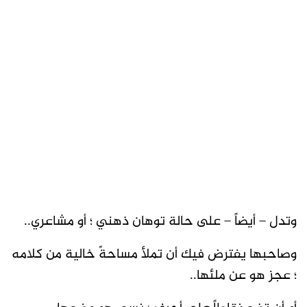
وتدل – أيضاً – على حالة توهان ذهني ؛ أو مشاعري..
وصاحبها يفترض فيك أن تملأ مساحةً خالية من كلامه
؛ عجز هو عن ملئها..