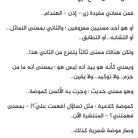
فمن معاني مفردة زي – إذن – الهندام..
أو هو أحد معنيين معروفين ؛ والثاني بمعنى التماثل…
أو التشابه…أو التطابق..
ولكن هنالك معنى ثالثاً يتفرع من الثاني هذا..
ويعني كأنه هو بيد أنه ليس هو ؛ بمعنى أنه ما من
جزم…ولا توكيد…ولا يقين..
وهو معنى حديث ؛ وجرت به الألسن كموضة..
كموضة كلامية ؛ مثل تساؤل (فهمت عليّ؟) – بمعنى
فهمتني؟ – المنتشرة الآن..
وصار موضة شعرية كذلك..