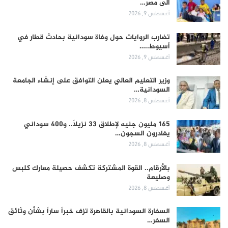
الى مصر…
أغسطس 9, 2026
تضارب الروايات حول وفاة سودانية بحادث قطار في
أسيوط..…
أغسطس 9, 2026
وزير التعليم العالي يعلن التوافق على إنشاء الجامعة
السودانية…
أغسطس 8, 2026
165 مليون جنيه لإطلاق 33 نزيلاً.. و400 سوداني
يغادرون السجون…
أغسطس 8, 2026
بالأرقام.. القوة المشتركة تكشف حصيلة معارك كلبس
وصليعة
أغسطس 8, 2026
السفارة السودانية بالقاهرة تزف خبراً ساراً بشأن وثائق
السفر…