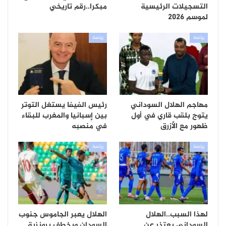
التسجيلات الرئيسية
مبكرا..رقم تاريخي
لموسم 2026
رياضة
رياضة
مهاجم الهلال السوداني
رئيس الفيفا يستغل التوتر
يتوج بلقب قاري في أول
بين إسبانيا والمغرب للبقاء
ظهور مع الأزرق
في منصبه
رياضة
رياضة
لهذا السبب..الهلال
الهلال يعبر الجاموس جنوب
السوداني يعتذر عن
السودان ويخطف برونزية