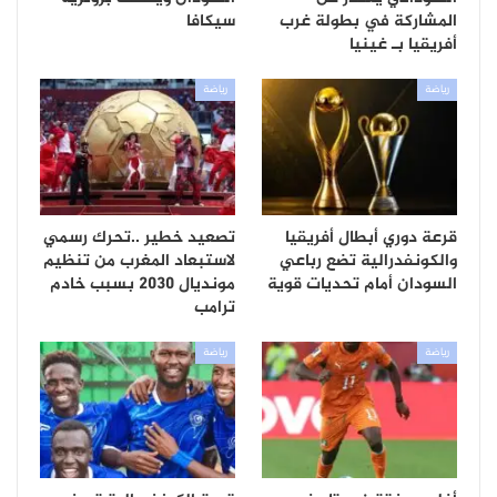
المشاركة في بطولة غرب
سيكافا
أفريقيا بـ غينيا
رياضة
رياضة
قرعة دوري أبطال أفريقيا
تصعيد خطير ..تحرك رسمي
والكونفدرالية تضع رباعي
لاستبعاد المغرب من تنظيم
السودان أمام تحديات قوية
مونديال 2030 بسبب خادم
ترامب
رياضة
رياضة