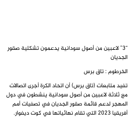
“3” لاعبين من أصول سودانية يدعمون تشكلية صقور
الجديان
الخرطوم : تاق برس
تفيد متابعات (تاق برس) أن اتحاد الكرة أجرى اتصالات
مع ثلاثة لاعبين من أصول سودانية ينشطون في دول
المهجر لدعم قائمة صقور الجديان في تصفيات أمم
أفريقيا 2023 التي تقام نهائياتها في كوت ديفوار.