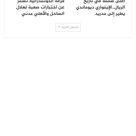
أغلى صفقة في تاريخ
قرعة الكونفدرالية تسفر
الريال..الإيفواري ديوماندي
عن اختبارات صعبة لهلال
يطير إلى مدريد
الساحل والأهلي مدني
تحميل المزيد