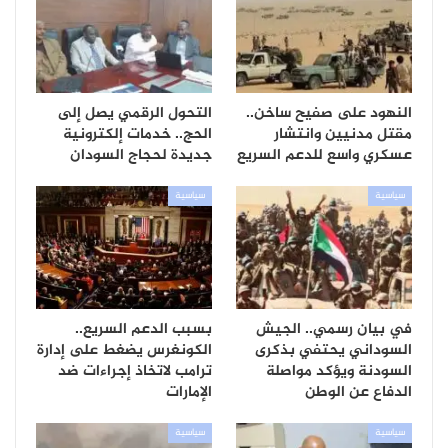
النهود على صفيح ساخن..
التحول الرقمي يصل إلى
مقتل مدنيين وانتشار
الحج.. خدمات إلكترونية
عسكري واسع للدعم السريع
جديدة لحجاج السودان
سياسية
سياسية
في بيان رسمي.. الجيش
بسبب الدعم السريع..
السوداني يحتفي بذكرى
الكونغرس يضغط على إدارة
السودنة ويؤكد مواصلة
ترامب لاتخاذ إجراءات ضد
الدفاع عن الوطن
الإمارات
سياسية
سياسية