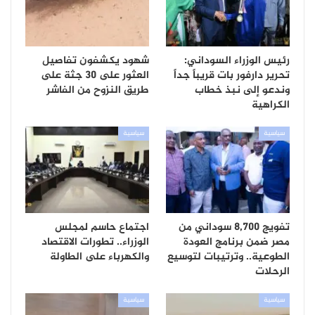
رئيس الوزراء السوداني:
شهود يكشفون تفاصيل
تحرير دارفور بات قريباً جداً
العثور على 30 جثة على
وندعو إلى نبذ خطاب
طريق النزوح من الفاشر
الكراهية
سياسية
سياسية
تفويج 8,700 سوداني من
اجتماع حاسم لمجلس
مصر ضمن برنامج العودة
الوزراء.. تطورات الاقتصاد
الطوعية.. وترتيبات لتوسيع
والكهرباء على الطاولة
الرحلات
سياسية
سياسية