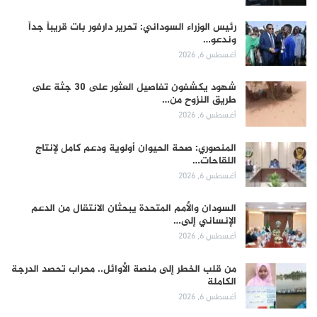
رئيس الوزراء السوداني: تحرير دارفور بات قريباً جداً
وندعو…
أغسطس 6, 2026
شهود يكشفون تفاصيل العثور على 30 جثة على
طريق النزوح من…
أغسطس 6, 2026
المنصوري: صحة الحيوان أولوية ودعم كامل لإنتاج
اللقاحات…
أغسطس 6, 2026
السودان والأمم المتحدة يبحثان الانتقال من الدعم
الإنساني إلى…
أغسطس 6, 2026
من قلب الخطر إلى منصة الأوائل.. محراب تحصد الدرجة
الكاملة
أغسطس 6, 2026