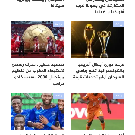
المشاركة في بطولة غرب
سيكافا
أفريقيا بـ غينيا
رياضة
رياضة
قرعة دوري أبطال أفريقيا
تصعيد خطير ..تحرك رسمي
والكونفدرالية تضع رباعي
لاستبعاد المغرب من تنظيم
السودان أمام تحديات قوية
مونديال 2030 بسبب خادم
ترامب
رياضة
رياضة