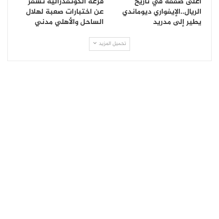
أغلى صفقة في تاريخ
قرعة الكونفدرالية تسفر
الريال..الإيفواري ديوماندي
عن اختبارات صعبة لهلال
يطير إلى مدريد
الساحل والأهلي مدني
تحميل المزيد