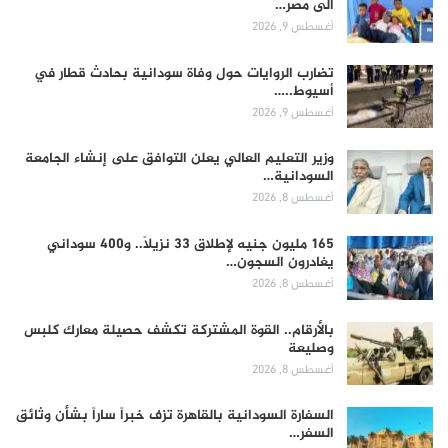
الى مصر…
أغسطس 9, 2026
تضارب الروايات حول وفاة سودانية بحادث قطار في
أسيوط..…
أغسطس 9, 2026
وزير التعليم العالي يعلن التوافق على إنشاء الجامعة
السودانية…
أغسطس 8, 2026
165 مليون جنيه لإطلاق 33 نزيلاً.. و400 سوداني
يغادرون السجون…
أغسطس 8, 2026
بالأرقام.. القوة المشتركة تكشف حصيلة معارك كلبس
وصليعة
أغسطس 8, 2026
السفارة السودانية بالقاهرة تزف خبراً ساراً بشأن وثائق
السفر…