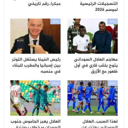
التسجيلات الرئيسية
مبكرا..رقم تاريخي
لموسم 2026
رياضة
رياضة
مهاجم الهلال السوداني
رئيس الفيفا يستغل التوتر
يتوج بلقب قاري في أول
بين إسبانيا والمغرب للبقاء
ظهور مع الأزرق
في منصبه
رياضة
رياضة
لهذا السبب..الهلال
الهلال يعبر الجاموس جنوب
السوداني يعتذر عن
السودان ويخطف برونزية