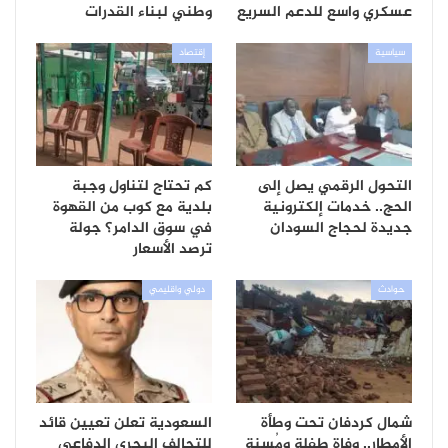
عسكري واسع للدعم السريع
وطني لبناء القدرات
سياسية
إقتصاد
التحول الرقمي يصل إلى
كم تحتاج لتناول وجبة
الحج.. خدمات إلكترونية
بلدية مع كوب من القهوة
جديدة لحجاج السودان
في سوق الدامر؟ جولة
ترصد الأسعار
حوادث
دولي واقليمي
شمال كردفان تحت وطأة
السعودية تعلن تعيين قائد
الأمطار.. وفاة طفلة ومُسنة
للتحالف البحري الدفاعي