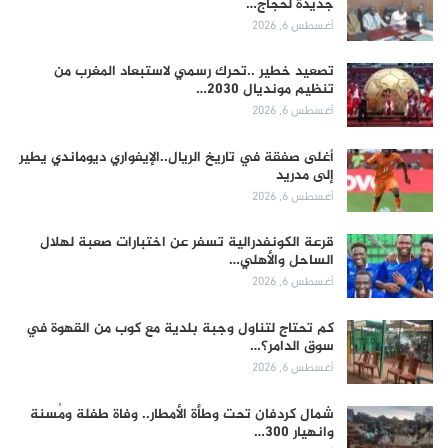
جديدة لحجاج…
أغسطس 6, 2026
تصعيد خطير ..تحرك رسمي لاستبعاد المغرب من
تنظيم مونديال 2030…
أغسطس 6, 2026
أغلى صفقة في تاريخ الريال..الإيفواري ديوماندي يطير
إلى مدريد
أغسطس 6, 2026
قرعة الكونفدرالية تسفر عن اختبارات صعبة لهلال
الساحل والأهلي…
أغسطس 6, 2026
كم تحتاج لتناول وجبة بلدية مع كوب من القهوة في
سوق الدامر؟…
أغسطس 6, 2026
شمال كردفان تحت وطأة الأمطار.. وفاة طفلة ومُسنة
وانهيار 300…