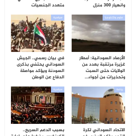
وانهيار 300 منزل
متعدد الجنسيات
علوم وتكنلوجيا
سياسية
الأرصاد السودانية: أمطار
في بيان رسمي.. الجيش
غزيرة مرتقبة بعدد من
السوداني يحتفي بذكرى
الولايات حتى السبت
السودنة ويؤكد مواصلة
وتحذيرات من أجواء…
الدفاع عن الوطن
رياضة
سياسية
الاتحاد السوداني لكرة
بسبب الدعم السريع..