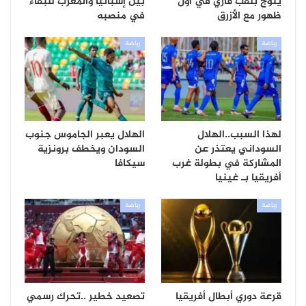
يتوج بلقب قاري في أول
بين إسبانيا والمغرب للبقاء
ظهور مع الأزرق
في منصبه
رياضة
رياضة
لهذا السبب..الهلال
الهلال يعبر الجاموس جنوب
السوداني يعتذر عن
السودان ويخطف برونزية
المشاركة في بطولة غرب
سيكافا
أفريقيا بـ غينيا
رياضة
رياضة
قرعة دوري أبطال أفريقيا
تصعيد خطير ..تحرك رسمي