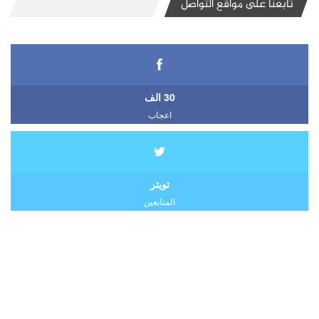
تابعنا على مواقع التواصل
30 الف
اعجاب
تويتر
المتابعين