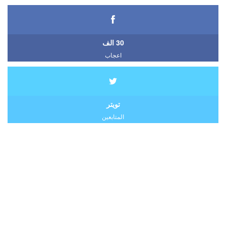
30 الف
اعجاب
تويتر
المتابعين