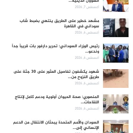
الشؤون الدينية…
أغسطس 7, 2026
مشهد خطير على الطريق ينتهي بضبط شاب
سوداني في القاهرة
أغسطس 6, 2026
رئيس الوزراء السوداني: تحرير دارفور بات قريباً جداً
وندعو…
أغسطس 6, 2026
شهود يكشفون تفاصيل العثور على 30 جثة على
طريق النزوح من…
أغسطس 6, 2026
المنصوري: صحة الحيوان أولوية ودعم كامل لإنتاج
اللقاحات…
أغسطس 6, 2026
السودان والأمم المتحدة يبحثان الانتقال من الدعم
الإنساني إلى…