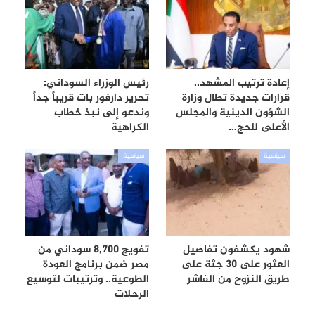
إعادة ترتيب المشهد..
رئيس الوزراء السوداني:
قرارات جديدة تطال وزارة
تحرير دارفور بات قريباً جداً
الشؤون الدينية والمجلس
وندعو إلى نبذ خطاب
الأعلى للحج…
الكراهية
سياسية
سياسية
شهود يكشفون تفاصيل
تفويج 8,700 سوداني من
العثور على 30 جثة على
مصر ضمن برنامج العودة
طريق النزوح من الفاشر
الطوعية.. وترتيبات لتوسيع
الرحلات