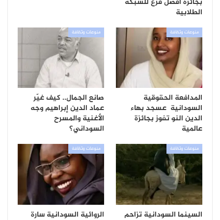
بجائزة أفضل فرع للشبكة
الطلابية
منوعات وثقافة
منوعات وثقافة
المدافعة الحقوقية
صانع الجمال.. كيف غيّر
السودانية عسجد بهاء
عماد الدين إبراهيم وجه
الدين النو تفوز بجائزة
الأغنية والمسرح
عالمية
السوداني؟
منوعات وثقافة
منوعات وثقافة
السينما السودانية تزاحم
الروائية السودانية سارة