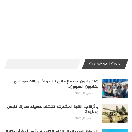
أحدث الموضوعات
165 مليون جنيه لإطلاق 33 نزيلاً.. و400 سوداني
يغادرون السجون…
أغسطس 8, 2026
بالأرقام.. القوة المشتركة تكشف حصيلة معارك كلبس
وصليعة
أغسطس 8, 2026
السفارة السودانية بالقاهرة تزف خبراً ساراً بشأن وثائق