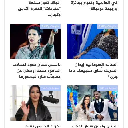
في العالمية وتتوج بجائزة
الجاك تفوز بمنحة
أوروبية مرموقة
“مفردات” للتفرغ الأدبي
لإنجاز…
منوعات وثقافة
منوعات وثقافة
الفنانة السودانية إيمان
نانسي عجاج تعود لحفلات
الشريف تُقلق محبيها.. ماذا
القاهرة مجددا وتعلن عن
جرى؟
مفاجآت سارة لجمهورها
منوعات وثقافة
منوعات وثقافة
الفنان مامون سوار الدهب
تغريد الخواض تعود