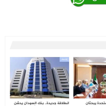
إقتصاد
متحدة يبحثان
انطلاقة جديدة.. بنك السودان يدشن