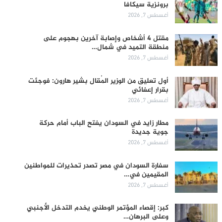
برونزية سيكافا
أغسطس 7, 2026
مقتل 4 أشخاص وإصابة آخرين بهجوم على
منطقة التميد في شمال…
أغسطس 7, 2026
أول تعليق من الوزير المُقال بشير هارون: فوجئت
بقرار إعفائي
أغسطس 7, 2026
مطار زايد في السودان يفتح الباب أمام حركة
جوية جديدة
أغسطس 7, 2026
سفارة السودان في مصر تصدر تحذيرات للمواطنين
المقيمين في…
أغسطس 7, 2026
كبر: إقصاء المؤتمر الوطني يخدم التدخل الأجنبي
وعلى البرهان…