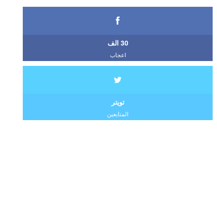
30 الف
اعجاب
تويتر
المتابعين