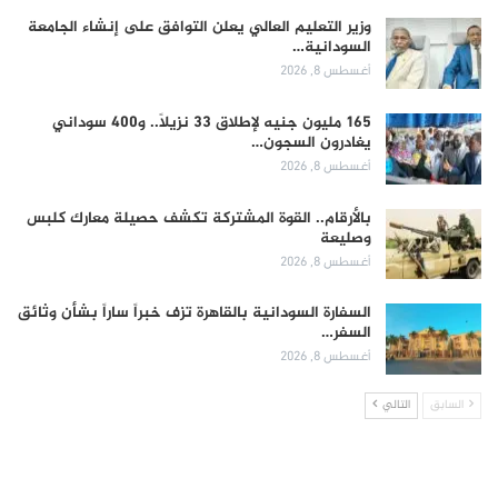
وزير التعليم العالي يعلن التوافق على إنشاء الجامعة
السودانية…
أغسطس 8, 2026
165 مليون جنيه لإطلاق 33 نزيلاً.. و400 سوداني
يغادرون السجون…
أغسطس 8, 2026
بالأرقام.. القوة المشتركة تكشف حصيلة معارك كلبس
وصليعة
أغسطس 8, 2026
السفارة السودانية بالقاهرة تزف خبراً ساراً بشأن وثائق
السفر…
أغسطس 8, 2026
السابق
التالي