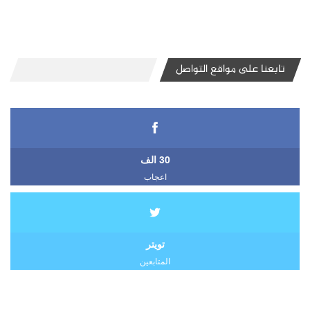
تابعنا على مواقع التواصل
30 الف
اعجاب
تويتر
المتابعين