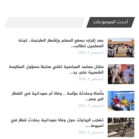
أحدث الموضوعات
بعد إقراره بصفع المعلم وإشهار الطبنجة.. لجنة
المعلمين تطالب…
أغسطس 9, 2026
مقتل معتمد العباسية تقلي سابقا مسؤول المقاومة
الشعبية على يد…
أغسطس 9, 2026
مأساة وحادثة مؤلمة .. وفاة أم سودانية في القطار
الى مصر…
أغسطس 9, 2026
تضارب الروايات حول وفاة سودانية بحادث قطار في
أسيوط..…
أغسطس 9, 2026