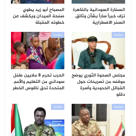
السفارة السودانية بالقاهرة
المصباح أبو زيد يطوي
تزف خبراً ساراً بشأن وثائق
صفحة الميدان ويكشف عن
السفر الاضطرارية
خطوته المقبلة
سياسية
سياسية
مجلس الصحوة الثوري يوضح
الحرب تحرم 8 ملايين طفل
موقفه من تصريحات حول
سوداني من التعليم والأمم
القبائل الحدودية وأسرة
المتحدة تدق ناقوس الخطر
دقلو
سياسية
سياسية