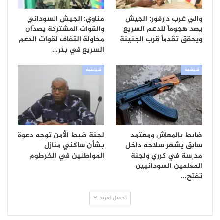
والي غرب دارفور: الجيش
مناوي: الجيش السوداني
يصد هجوماً للدعم السريع
والقوات المشتركة يصدّان
ويحقق تقدماً قرب الجنينة
محاولة التفاف لقوات الدعم
السريع في بئر…
سياسية
سياسية
ضابط بالمعاش ومعتمد
لجنة ضبط الأمن توجه دعوة
سابق يشهر سلاحه داخل
بشأن ساكني منازل
مدرسة في كرري ولجنة
المواطنين في الخرطوم
المعلمين السودانيين
تفتح…
تحميل المزيد