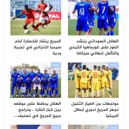
رياضة
رياضة
الهلال السوداني ينشد
المريخ ينقاد للخسارة أمام
الفوز على غورماهيا الكيني
سيمبا التنزاني في تجربة
والتأهل لنهائي سيكافا
ودية
رياضة
رياضة
مواجهات من العيار الثقيل
الهلال يحافظ على موقعه
تجهز المريخ لدوري أبطال
بين كبار القارة .. وتراجع
أفريقيا
مريع للمريخ في تصنيف…
رياضة
رياضة