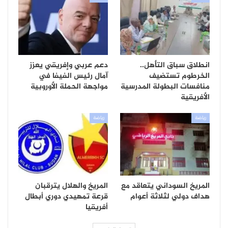
انطلاق سباق التأهل..
دعم عربي وإفريقي يعزز
الخرطوم تستضيف
آمال رئيس الفيفا في
منافسات البطولة المدرسية
مواجهة الحملة الأوروبية
الأفريقية
رياضة
رياضة
المريخ السوداني يتعاقد مع
المريخ والهلال يترقبان
هداف دولي لثلاثة أعوام
قرعة تمهيدي دوري أبطال
أفريقيا