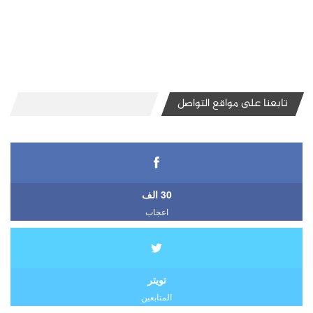
تابعنا على مواقع التواصل
30 الف
اعجاب
تويتر
المتابعين