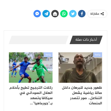
مشاركة
أخبار ذات صلة
رياضة
رياضة
ظهور جديد للبرهان داخل
ركلات الترجيح تطيح بأحلام
صالة رياضية يشعل
الهلال السوداني في
التفاعل.. صور تتصدر
سيكافا وتصعد
المنصات
بـ”جورماهيا”…