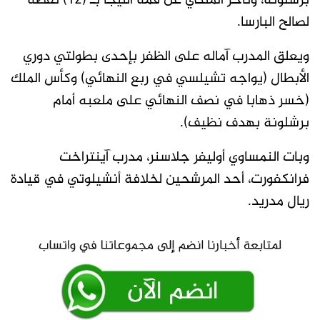
برشلونة، وتأخر الملكي عن قمة الليجا بـ (12) نقطة
لصالح البارسا.
ويعلق المدرب آماله على الظفر بإحدى بطولتي دوري
الأبطال (يواجه تشيلسي في ربع النهائي) وكأس الملك
(خسر ذهابا في نصف النهائي على ملعبه أمام
برشلونة بهدف نظيف).
وبات النمساوي أوليفر جلاسنر، مدرب آينتراخت
فرانكفورت، أحد المرشحين لخلافة أنشيلوتي في قيادة
ريال مدريد.