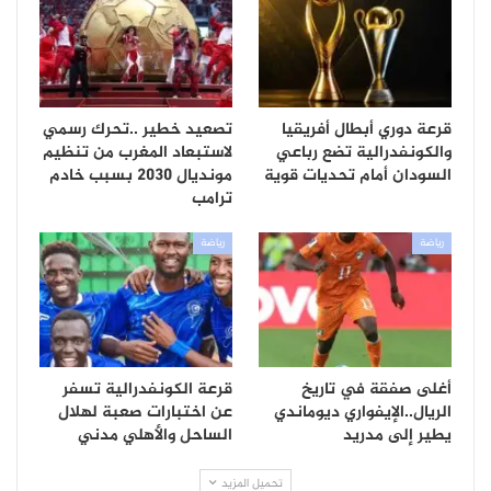
قرعة دوري أبطال أفريقيا
تصعيد خطير ..تحرك رسمي
والكونفدرالية تضع رباعي
لاستبعاد المغرب من تنظيم
السودان أمام تحديات قوية
مونديال 2030 بسبب خادم
ترامب
رياضة
رياضة
أغلى صفقة في تاريخ
قرعة الكونفدرالية تسفر
الريال..الإيفواري ديوماندي
عن اختبارات صعبة لهلال
يطير إلى مدريد
الساحل والأهلي مدني
تحميل المزيد