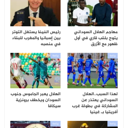
مهاجم الهلال السوداني
رئيس الفيفا يستغل التوتر
يتوج بلقب قاري في أول
بين إسبانيا والمغرب للبقاء
ظهور مع الأزرق
في منصبه
رياضة
رياضة
لهذا السبب..الهلال
الهلال يعبر الجاموس جنوب
السوداني يعتذر عن
السودان ويخطف برونزية
المشاركة في بطولة غرب
سيكافا
أفريقيا بـ غينيا
رياضة
رياضة