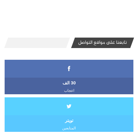
تابعنا على مواقع التواصل
30 الف
اعجاب
تويتر
المتابعين