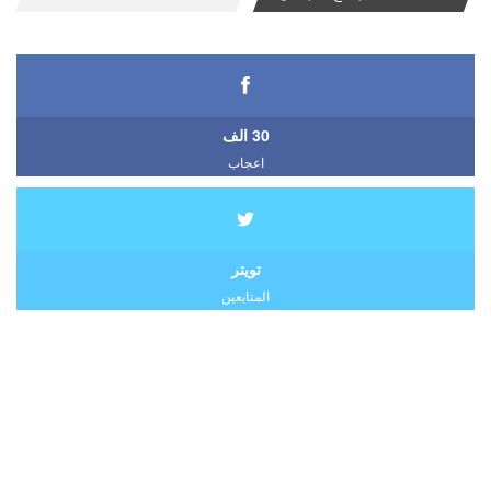
30 الف
اعجاب
تويتر
المتابعين