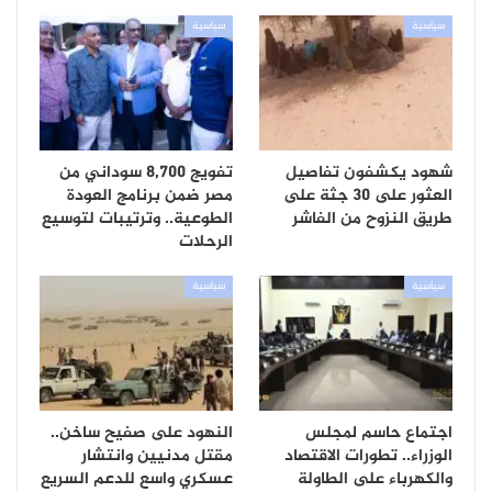
سياسية
سياسية
شهود يكشفون تفاصيل
تفويج 8,700 سوداني من
العثور على 30 جثة على
مصر ضمن برنامج العودة
طريق النزوح من الفاشر
الطوعية.. وترتيبات لتوسيع
الرحلات
سياسية
سياسية
اجتماع حاسم لمجلس
النهود على صفيح ساخن..
الوزراء.. تطورات الاقتصاد
مقتل مدنيين وانتشار
والكهرباء على الطاولة
عسكري واسع للدعم السريع