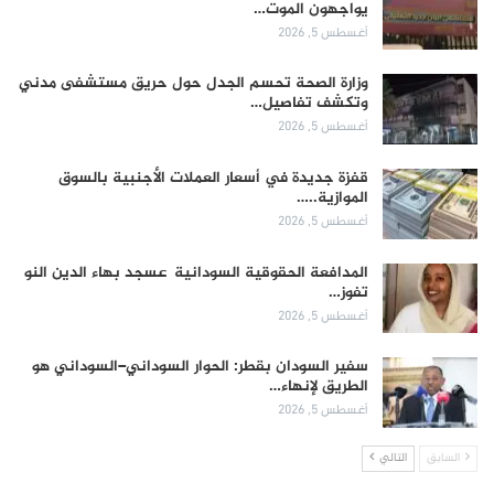
يواجهون الموت…
أغسطس 5, 2026
وزارة الصحة تحسم الجدل حول حريق مستشفى مدني
وتكشف تفاصيل…
أغسطس 5, 2026
قفزة جديدة في أسعار العملات الأجنبية بالسوق
الموازية..…
أغسطس 5, 2026
المدافعة الحقوقية السودانية عسجد بهاء الدين النو
تفوز…
أغسطس 5, 2026
سفير السودان بقطر: الحوار السوداني–السوداني هو
الطريق لإنهاء…
أغسطس 5, 2026
السابق
التالي