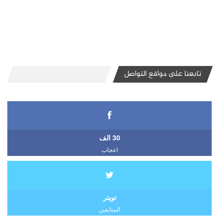
تابعنا على مواقع التواصل
30 الف
اعجاب
تويتر
المتابعين