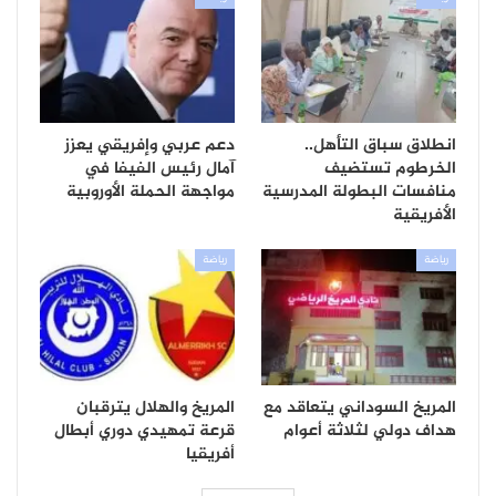
انطلاق سباق التأهل..
دعم عربي وإفريقي يعزز
الخرطوم تستضيف
آمال رئيس الفيفا في
منافسات البطولة المدرسية
مواجهة الحملة الأوروبية
الأفريقية
رياضة
رياضة
المريخ السوداني يتعاقد مع
المريخ والهلال يترقبان
هداف دولي لثلاثة أعوام
قرعة تمهيدي دوري أبطال
أفريقيا