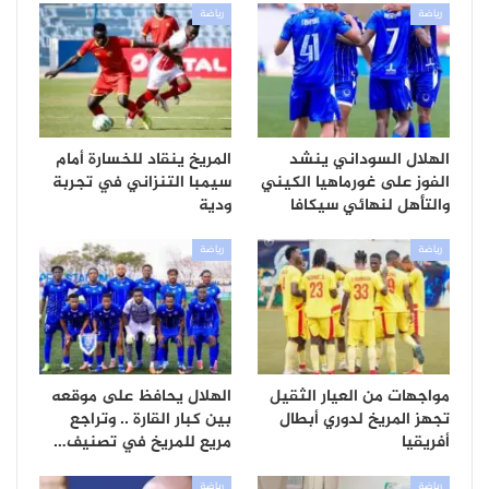
رياضة
رياضة
الهلال السوداني ينشد
المريخ ينقاد للخسارة أمام
الفوز على غورماهيا الكيني
سيمبا التنزاني في تجربة
والتأهل لنهائي سيكافا
ودية
رياضة
رياضة
مواجهات من العيار الثقيل
الهلال يحافظ على موقعه
تجهز المريخ لدوري أبطال
بين كبار القارة .. وتراجع
أفريقيا
مريع للمريخ في تصنيف…
رياضة
رياضة