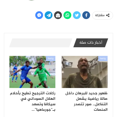
مشاركة
أخبار ذات صلة
رياضة
رياضة
ظهور جديد للبرهان داخل
ركلات الترجيح تطيح بأحلام
صالة رياضية يشعل
الهلال السوداني في
التفاعل.. صور تتصدر
سيكافا وتصعد
المنصات
بـ”جورماهيا”…