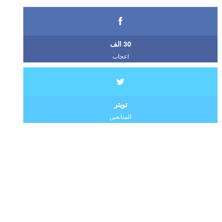
30 الف
اعجاب
تويتر
المتابعين