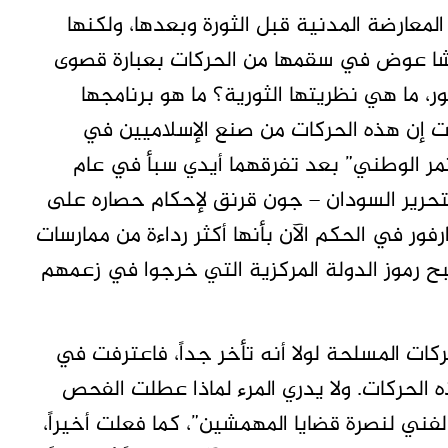
لمعارضة المدنية قبل الثورة وبعدها، ولكنها
رشا عوض في سقمها من الحركات بعبارة قصوى
ر، ما هي نظريتها الثورية؟ ما هو برنامجها
لت إن هذه الحركات من صنع الإسلاميين في
مر الوطني” بعد تفرقهما أيدي سبأ في عام
ة لتحرير السودان – جون قرنق لإحكام حصاره على
ور في الحكم الآن بأنها أكثر رداءة من ممارسات
بح رموز الدولة المركزية التي خرجوا في زعمهم
ت المسلحة لولا أنه تأخر جداً، فاعترفت في
الحركات. ولا يدري المرء لماذا عطلت الفحص
لفني لنصرة قضايا المهمشين”، كما فعلت أخيراً،