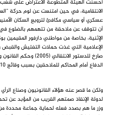
أحسنت الهيئة المتطوعة الاعتراض على شغب ا
الانتقامية، في حين امتنعت عن لوم حركة “الع
عسكري أو سياسي مكافئ لترويع السكان الآمنين،
أن تتوقف عن ملاحقة من تتهمهم بالضلوع في 
الإثنية، بخاصة من مواطني دارفور المقيمين بول
الإعلامية التي غذت حملات التفتيش والقبض وا
صارخ للدستور الانتقالي 
الدفاع أمام المحاكم للملاحقين بسبب وقائع 10 مايو، ومن هم في الأسر.
ولكن ما قصر عنه هؤلاء القانونيون وصناع الرأي
لدولة الإنقاذ صمتهم القريب من المؤبد عن تح
وزر ما هم بصدد فعله لحماية جماعة محددة من