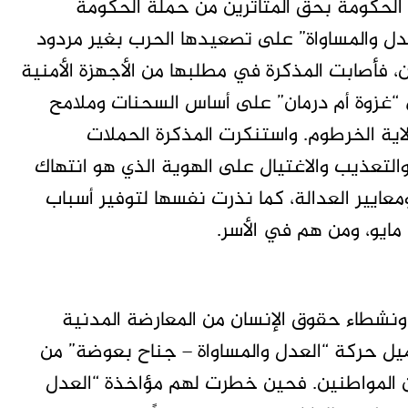
لحكومة بحق المتأثرين من حملة الحكومة
دل والمساواة” على تصعيدها الحرب بغير مردود
 فأصابت المذكرة في مطلبها من الأجهزة الأمنية
“غزوة أم درمان” على أساس السحنات وملامح
اية الخرطوم. واستنكرت المذكرة الحملات
لتعذيب والاغتيال على الهوية الذي هو انتهاك
(2005) وحكم القانون ومعايير العدالة، كما نذرت نفسها لتوفير أسباب
 ونشطاء حقوق الإنسان من المعارضة المدنية
ميل حركة “العدل والمساواة – جناح بعوضة” من
 المواطنين. فحين خطرت لهم مؤاخذة “العدل