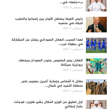
بـ«حقها» في…
أغسطس 8, 2026
رئيس الفيفا يستغل التوتر بين إسبانيا والمغرب
للبقاء في منصبه
أغسطس 7, 2026
لهذا السبب..الهلال السوداني يعتذر عن المشاركة
في بطولة غرب…
أغسطس 7, 2026
الهلال يعبر الجاموس جنوب السودان ويخطف
برونزية سيكافا
أغسطس 7, 2026
مقتل 4 أشخاص وإصابة آخرين بهجوم على
منطقة التميد في شمال…
أغسطس 7, 2026
أول تعليق من الوزير المُقال بشير هارون: فوجئت
بقرار إعفائي