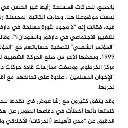
بالطبع، للحركات المسلحة رأيها غير الحسن في ا
ليست موضوعنا هنا. وجاءت الكاتبة المحسنة 
فيه، فقالت إنه “لا وجود لثورة مسلحة في دارفو
للتغيير الاجتماعي في دارفور والسودان؟”. وقا
“المؤتمر الشعبي” لتصفية حساباتهم مع “المؤت
1999. وبعضها الآخر من صنع الحركة الشعبي
مركز الخرطوم. ووصفت ممارسات قادة حركات دارف
“الإخوان المسلمين”، علاوة على تحالفهم مع أق
لحربها.
وقد يتفق كثيرون مع رشا عوض في نقدها للحركا
كلمتها بأنها أخطأت في دفاعها الطويل عن هذه 
الدقيق عن “مدى تأهيلها (الحركات) الأخلاقي وا