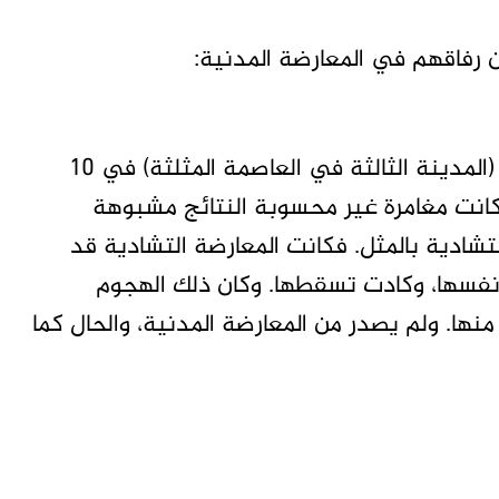
 رفاقهم في المعارضة المدنية:
فغزت حركة “العدل والمساواة” مدينة أم درمان (المدينة الثالثة في العاصمة المثلثة) في 10
لطويلة”. وكانت مغامرة غير محسوبة النتائج مشبوهة
لتشادية بالمثل. فكانت المعارضة التشادية قد
نفسها، وكادت تسقطها. وكان ذلك الهجوم
ها. ولم يصدر من المعارضة المدنية، والحال كما