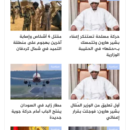
حركة مسلحة تستنكر إعفاء
مقتل 4 أشخاص وإصابة
بشير هارون وتتمسك
آخرين بهجوم على منطقة
بـ«حقها» في الحقيبة
التميد في شمال كردفان
الوزارية
سياسية
سياسية
أول تعليق من الوزير المُقال
مطار زايد في السودان
بشير هارون: فوجئت بقرار
يفتح الباب أمام حركة جوية
إعفائي
جديدة
سياسية
سياسية