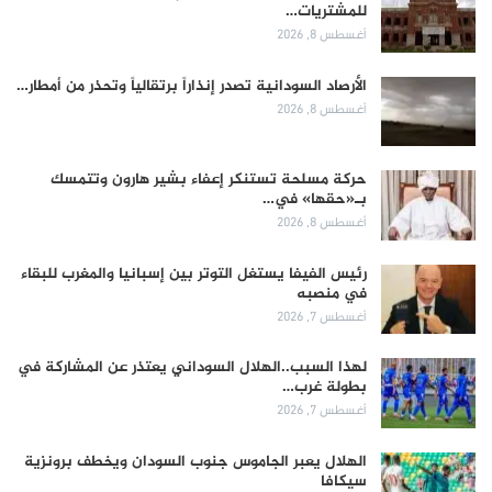
للمشتريات…
أغسطس 8, 2026
الأرصاد السودانية تصدر إنذاراً برتقالياً وتحذر من أمطار…
أغسطس 8, 2026
حركة مسلحة تستنكر إعفاء بشير هارون وتتمسك
بـ«حقها» في…
أغسطس 8, 2026
رئيس الفيفا يستغل التوتر بين إسبانيا والمغرب للبقاء
في منصبه
أغسطس 7, 2026
لهذا السبب..الهلال السوداني يعتذر عن المشاركة في
بطولة غرب…
أغسطس 7, 2026
الهلال يعبر الجاموس جنوب السودان ويخطف برونزية
سيكافا