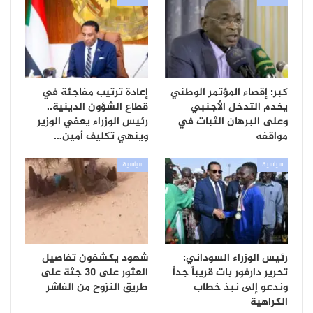
كبر: إقصاء المؤتمر الوطني
إعادة ترتيب مفاجئة في
يخدم التدخل الأجنبي
قطاع الشؤون الدينية..
وعلى البرهان الثبات في
رئيس الوزراء يعفي الوزير
مواقفه
وينهي تكليف أمين…
سياسية
سياسية
رئيس الوزراء السوداني:
شهود يكشفون تفاصيل
تحرير دارفور بات قريباً جداً
العثور على 30 جثة على
وندعو إلى نبذ خطاب
طريق النزوح من الفاشر
الكراهية