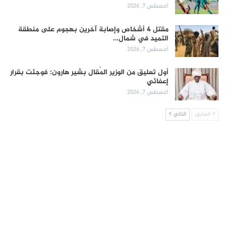
أغسطس 7, 2026
مقتل 4 أشخاص وإصابة آخرين بهجوم على منطقة
التميد في شمال…
أغسطس 7, 2026
أول تعليق من الوزير المُقال بشير هارون: فوجئت بقرار
إعفائي
أغسطس 7, 2026
السابق
التالي