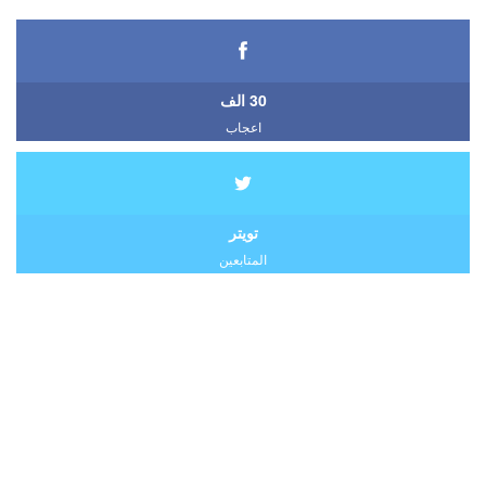
30 الف
اعجاب
تويتر
المتابعين