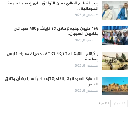
وزير التعليم العالي يعلن التوافق على إنشاء الجامعة
السودانية…
أغسطس 8, 2026
165 مليون جنيه لإطلاق 33 نزيلاً.. و400 سوداني
يغادرون السجون…
أغسطس 8, 2026
بالأرقام.. القوة المشتركة تكشف حصيلة معارك كلبس
وصليعة
أغسطس 8, 2026
السفارة السودانية بالقاهرة تزف خبراً ساراً بشأن وثائق
السفر…
أغسطس 8, 2026
السابق
التالي