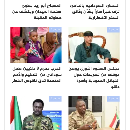
السفارة السودانية بالقاهرة
المصباح أبو زيد يطوي
تزف خبراً ساراً بشأن وثائق
صفحة الميدان ويكشف عن
السفر الاضطرارية
خطوته المقبلة
سياسية
سياسية
مجلس الصحوة الثوري يوضح
الحرب تحرم 8 ملايين طفل
موقفه من تصريحات حول
سوداني من التعليم والأمم
القبائل الحدودية وأسرة
المتحدة تدق ناقوس الخطر
دقلو
سياسية
سياسية