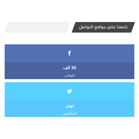
تابعنا على مواقع التواصل
30 الف
اعجاب
تويتر
المتابعين