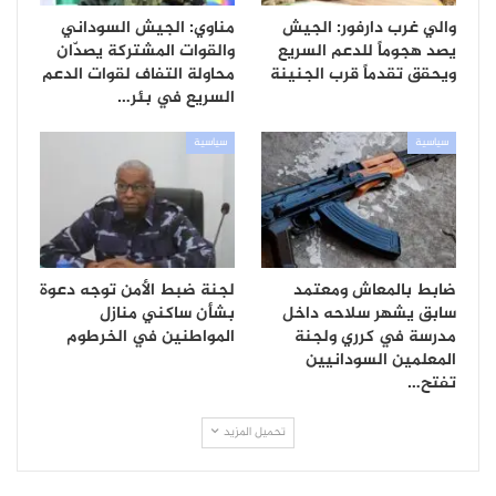
والي غرب دارفور: الجيش
مناوي: الجيش السوداني
يصد هجوماً للدعم السريع
والقوات المشتركة يصدّان
ويحقق تقدماً قرب الجنينة
محاولة التفاف لقوات الدعم
السريع في بئر…
سياسية
سياسية
ضابط بالمعاش ومعتمد
لجنة ضبط الأمن توجه دعوة
سابق يشهر سلاحه داخل
بشأن ساكني منازل
مدرسة في كرري ولجنة
المواطنين في الخرطوم
المعلمين السودانيين
تفتح…
تحميل المزيد