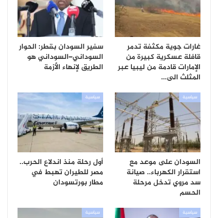
غارات جوية مكثفة تدمر
سفير السودان بقطر: الحوار
قافلة عسكرية كبيرة من
السوداني–السوداني هو
الإمارات قادمة من ليبيا عبر
الطريق لإنهاء الأزمة
المثلث الى…
سياسية
سياسية
السودان على موعد مع
أول رحلة منذ اندلاع الحرب..
استقرار الكهرباء.. صيانة
مصر للطيران تهبط في
سد مروي تدخل مرحلة
مطار بورتسودان
الحسم
سياسية
سياسية