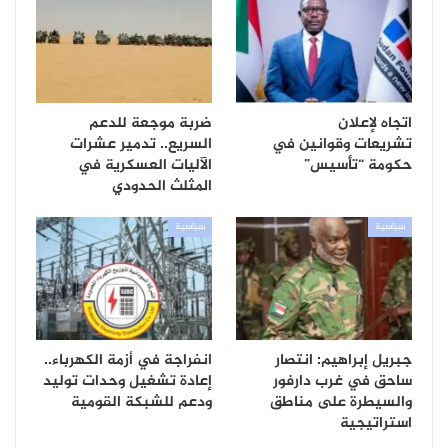
اتجاه لإعلان
ضربة موجعة للدعم
تشريعات وقوانين في
السريع.. تدمير عشرات
حكومة “تأسيس”
الآليات العسكرية في
المثلث الحدودي
سياسية
سياسية
جبريل إبراهيم: انتصار
انفراجة في أزمة الكهرباء..
ساحق في غرب دارفور
إعادة تشغيل وحدات توليد
والسيطرة على مناطق
ودعم للشبكة القومية
استراتيجية