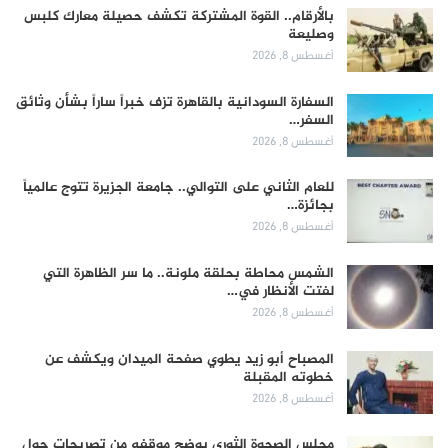
بالأرقام.. القوة المشتركة تكشف حصيلة معارك كلبس
وصليعة
أغسطس 8, 2026
السفارة السودانية بالقاهرة تزف خبراً ساراً بشأن وثائق
السفر…
أغسطس 8, 2026
للعام الثاني على التوالي.. جامعة الجزيرة تتوج عالمياً
بجائزة…
أغسطس 8, 2026
الشمس محاطة بحلقة ملونة.. ما سر الظاهرة التي
لفتت الأنظار في…
أغسطس 8, 2026
المصباح أبو زيد يطوي صفحة الميدان ويكشف عن
خطوته المقبلة
أغسطس 8, 2026
مجلس الصحوة الثوري يوضح موقفه من تصريحات حول