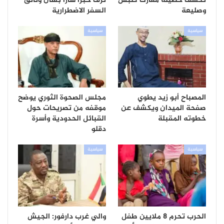
تكشف حصيلة معارك كلبس
تزف خبراً ساراً بشأن وثائق
وصليعة
السفر الاضطرارية
سياسية
سياسية
المصباح أبو زيد يطوي
مجلس الصحوة الثوري يوضح
صفحة الميدان ويكشف عن
موقفه من تصريحات حول
خطوته المقبلة
القبائل الحدودية وأسرة
دقلو
سياسية
سياسية
الحرب تحرم 8 ملايين طفل
والي غرب دارفور: الجيش