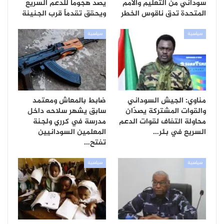
سوداني من التعليم والأمم
يصد هجوماً للدعم السريع
المتحدة تدق ناقوس الخطر
ويحقق تقدماً قرب الجنينة
سياسية
سياسية
مناوي: الجيش السوداني
ضابط بالمعاش ومعتمد
والقوات المشتركة يصدّان
سابق يشهر سلاحه داخل
محاولة التفاف لقوات الدعم
مدرسة في كرري ولجنة
السريع في بئر…
المعلمين السودانيين
تفتح…
سياسية
سياسية