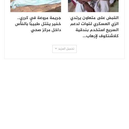
القبض على متعاون يرتدي
جريمة مروعة في كرري..
الزي العسكري لقوات لدعم
خفير يقتل طبيبًا بالفأس
السريع استخدم بندقية
داخل مركز صحي
كلاشنكوف لإرهاب…
تحميل المزيد