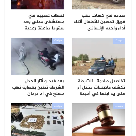
صدمة في كسلا.. نهب
لحظات عصيبة في
فريق تحصين للأطفال أثناء
مستشفى مدني بعد
أداء واجبه الإنساني
سقوط صاعقة رعدية
حوادث
حوادث
تفاصيل صادمة.. الشرطة
بعد فيديو أثار الجدل..
تكشف ملابسات مقتل أم
الشرطة تطيح بعصابة نهب
على يد ابنها في أمبدة
مسلح في أم درمان
حوادث
حوادث