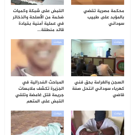
محكمة مصرية تقضي
القبض على شبكة وكميات
بالمؤبد على طبيب
ضخمة من الأسلحة والذخائر
سوداني
في عملية أمنية بقيادة
قائد منطقة…
حوادث
حوادث
السجن والغرامة بحق فني
المباحث الفدرالية في
كهرباء سوداني انتحل صفة
الجزيرة تكشف ملابسات
قاضي
جريمة قتل غامضة وتلقي
القبض على المتهم
حوادث
حوادث