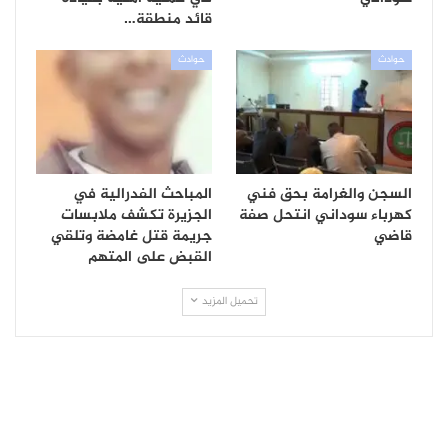
قائد منطقة…
حوادث
حوادث
السجن والغرامة بحق فني
المباحث الفدرالية في
كهرباء سوداني انتحل صفة
الجزيرة تكشف ملابسات
قاضي
جريمة قتل غامضة وتلقي
القبض على المتهم
تحميل المزيد