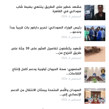
مشهد خطير على الطريق ينتهي بضبط شاب
سوداني في القاهرة
أغسطس 6, 2026
رئيس الوزراء السوداني: تحرير دارفور بات قريباً جداً
وندعو…
أغسطس 6, 2026
شهود يكشفون تفاصيل العثور على 30 جثة على
طريق النزوح من…
أغسطس 6, 2026
المنصوري: صحة الحيوان أولوية ودعم كامل لإنتاج
اللقاحات…
أغسطس 6, 2026
السودان والأمم المتحدة يبحثان الانتقال من الدعم
الإنساني إلى…
أغسطس 6, 2026