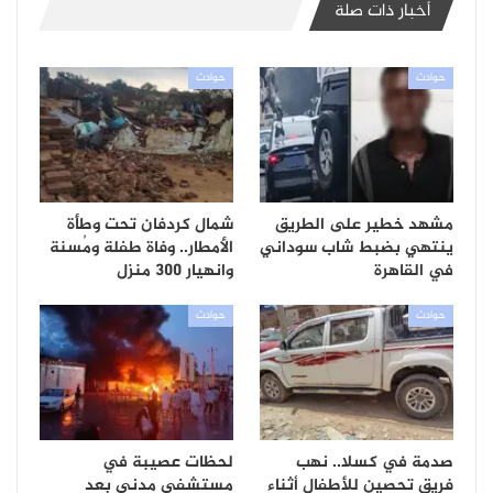
أخبار ذات صلة
حوادث
حوادث
مشهد خطير على الطريق
شمال كردفان تحت وطأة
ينتهي بضبط شاب سوداني
الأمطار.. وفاة طفلة ومُسنة
في القاهرة
وانهيار 300 منزل
حوادث
حوادث
صدمة في كسلا.. نهب
لحظات عصيبة في
فريق تحصين للأطفال أثناء
مستشفى مدني بعد