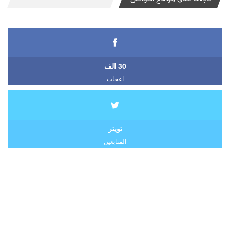
30 الف
اعجاب
تويتر
المتابعين