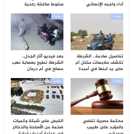
أداء واجبه الإنساني
سقوط صاعقة رعدية
حوادث
حوادث
تفاصيل صادمة.. الشرطة
بعد فيديو أثار الجدل..
تكشف ملابسات مقتل أم
الشرطة تطيح بعصابة نهب
على يد ابنها في أمبدة
مسلح في أم درمان
حوادث
حوادث
محكمة مصرية تقضي
القبض على شبكة وكميات
بالمؤبد على طبيب
ضخمة من الأسلحة والذخائر
سوداني
في عملية أمنية بقيادة