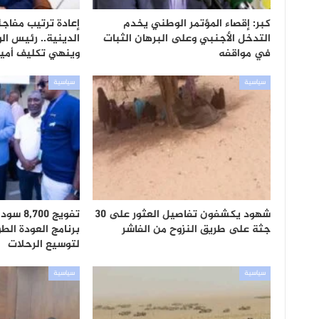
كبر: إقصاء المؤتمر الوطني يخدم
إعادة ترتيب مفاج
التدخل الأجنبي وعلى البرهان الثبات
الدينية.. رئيس الو
في مواقفه
وينهي تكليف أمي
سياسية
سياسية
شهود يكشفون تفاصيل العثور على 30
تفويج 0
جثة على طريق النزوح من الفاشر
برنامج العودة الطو
لتوسيع الرحلات
سياسية
سياسية