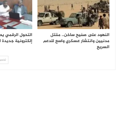
النهود على صفيح ساخن.. مقتل
التحول الرقمي يص
مدنيين وانتشار عسكري واسع للدعم
إلكترونية جديدة 
السريع
تحميل