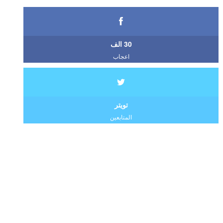
30 الف
اعجاب
تويتر
المتابعين