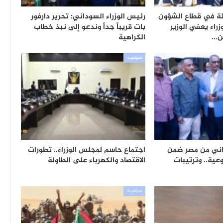
ئة في قطاع الشؤون
رئيس الوزراء السوداني: تحرير دارفور
زراء يعفي الوزير
بات قريباً جداً وندعو إلى نبذ خطاب
ن…
الكراهية
سياسية
8,70 سوداني من مصر ضمن
اجتماع حاسم لمجلس الوزراء.. تطورات
عية.. وترتيبات
الاقتصاد والكهرباء على الطاولة
سياسية