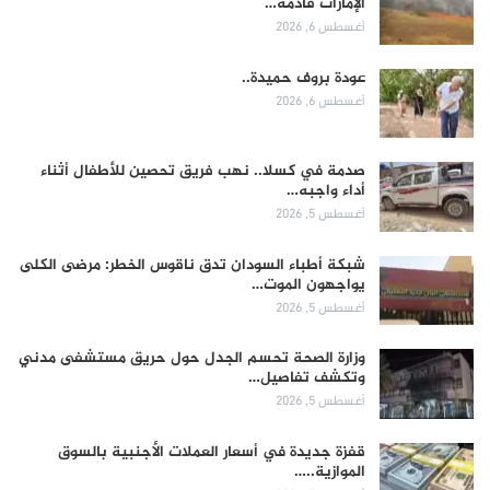
الإمارات قادمة…
أغسطس 6, 2026
عودة بروف حميدة..
أغسطس 6, 2026
صدمة في كسلا.. نهب فريق تحصين للأطفال أثناء
أداء واجبه…
أغسطس 5, 2026
شبكة أطباء السودان تدق ناقوس الخطر: مرضى الكلى
يواجهون الموت…
أغسطس 5, 2026
وزارة الصحة تحسم الجدل حول حريق مستشفى مدني
وتكشف تفاصيل…
أغسطس 5, 2026
قفزة جديدة في أسعار العملات الأجنبية بالسوق
الموازية..…