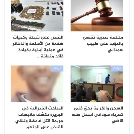
محكمة مصرية تقضي
القبض على شبكة وكميات
بالمؤبد على طبيب
ضخمة من الأسلحة والذخائر
سوداني
في عملية أمنية بقيادة
قائد منطقة…
حوادث
حوادث
السجن والغرامة بحق فني
المباحث الفدرالية في
كهرباء سوداني انتحل صفة
الجزيرة تكشف ملابسات
قاضي
جريمة قتل غامضة وتلقي
القبض على المتهم