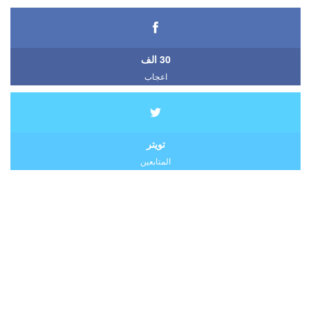
30 الف
اعجاب
تويتر
المتابعين