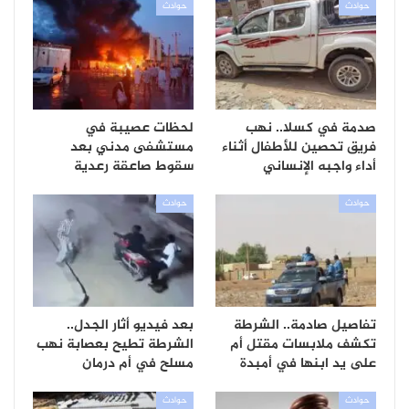
حوادث
حوادث
صدمة في كسلا.. نهب
لحظات عصيبة في
فريق تحصين للأطفال أثناء
مستشفى مدني بعد
أداء واجبه الإنساني
سقوط صاعقة رعدية
حوادث
حوادث
تفاصيل صادمة.. الشرطة
بعد فيديو أثار الجدل..
تكشف ملابسات مقتل أم
الشرطة تطيح بعصابة نهب
على يد ابنها في أمبدة
مسلح في أم درمان
حوادث
حوادث