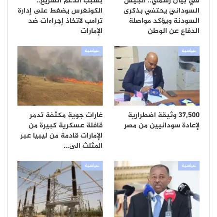
في بيان رسمي.. الجيش
بسبب الدعم السريع..
السوداني يحتفي بذكرى
الكونغرس يضغط على إدارة
السودنة ويؤكد مواصلة
ترامب لاتخاذ إجراءات ضد
الدفاع عن الوطن
الإمارات
سياسية
سياسية
37,500 وثيقة اضطرارية
غارات جوية مكثفة تدمر
لإعادة سودانيين من مصر
قافلة عسكرية كبيرة من
الإمارات قادمة من ليبيا عبر
المثلث الى…
سياسية
سياسية