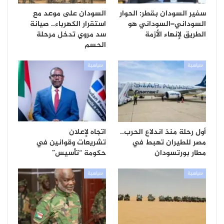
سفير السودان بقطر: الحوار
السودان على موعد مع
السوداني–السوداني هو
استقرار الكهرباء.. صيانة
الطريق لإنهاء الأزمة
سد مروي تدخل مرحلة
الحسم
سياسية
سياسية
أول رحلة منذ اندلاع الحرب..
اتجاه لإعلان
مصر للطيران تهبط في
تشريعات وقوانين في
مطار بورتسودان
حكومة “تأسيس”
سياسية
سياسية