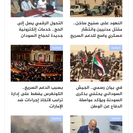
النهود على صفيح ساخن..
التحول الرقمي يصل إلى
مقتل مدنيين وانتشار
الحج.. خدمات إلكترونية
عسكري واسع للدعم السريع
جديدة لحجاج السودان
سياسية
سياسية
في بيان رسمي.. الجيش
بسبب الدعم السريع..
السوداني يحتفي بذكرى
الكونغرس يضغط على إدارة
السودنة ويؤكد مواصلة
ترامب لاتخاذ إجراءات ضد
الدفاع عن الوطن
الإمارات
سياسية
سياسية