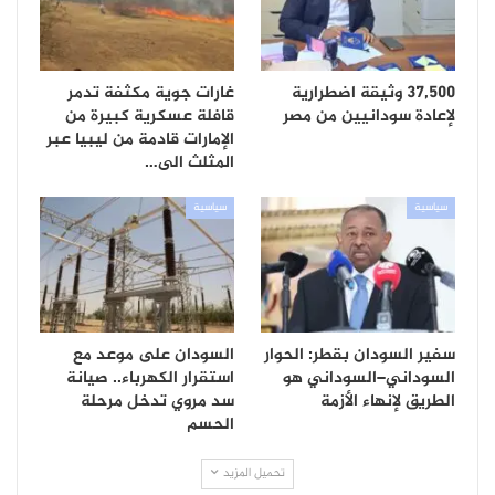
37,500 وثيقة اضطرارية
غارات جوية مكثفة تدمر
لإعادة سودانيين من مصر
قافلة عسكرية كبيرة من
الإمارات قادمة من ليبيا عبر
المثلث الى…
سياسية
سياسية
سفير السودان بقطر: الحوار
السودان على موعد مع
السوداني–السوداني هو
استقرار الكهرباء.. صيانة
الطريق لإنهاء الأزمة
سد مروي تدخل مرحلة
الحسم
تحميل المزيد