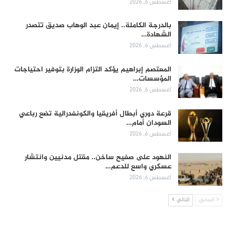
أغسطس 6, 2026
بالدرجة الكاملة.. إيمان عبد الوهاب صديق تتصدر
الشهادة…
أغسطس 6, 2026
المعتصم إبراهيم يؤكد التزام الوزارة بتوفير احتياجات
المؤسسات…
أغسطس 6, 2026
قرعة دوري أبطال أفريقيا والكونفدرالية تضع رباعي
السودان أمام…
أغسطس 6, 2026
النهود على صفيح ساخن.. مقتل مدنيين وانتشار
عسكري واسع للدعم…
أغسطس 6, 2026
السابق
التالي