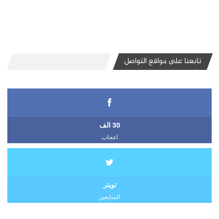
تابعنا على مواقع التواصل
30 الف
اعجاب
تويتر
المتابعين