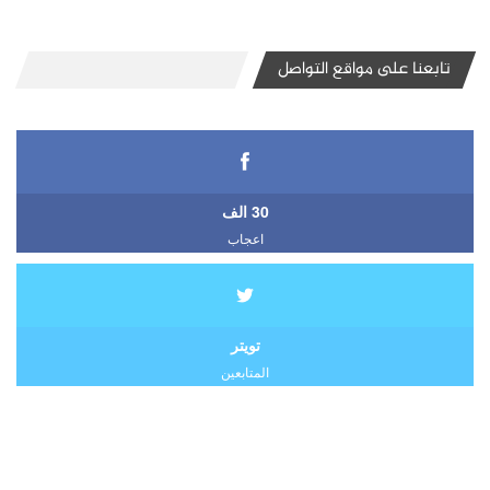
تابعنا على مواقع التواصل
30 الف
اعجاب
تويتر
المتابعين