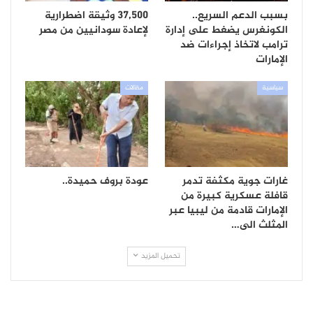
بسبب الدعم السريع..
37,500 وثيقة اضطرارية
الكونغرس يضغط على إدارة
لإعادة سودانيين من مصر
ترامب لاتخاذ إجراءات ضد
الإمارات
سياسية
مقالات
غارات جوية مكثفة تدمر
عودة بروف حميدة..
قافلة عسكرية كبيرة من
الإمارات قادمة من ليبيا عبر
المثلث الى…
تحميل المزيد