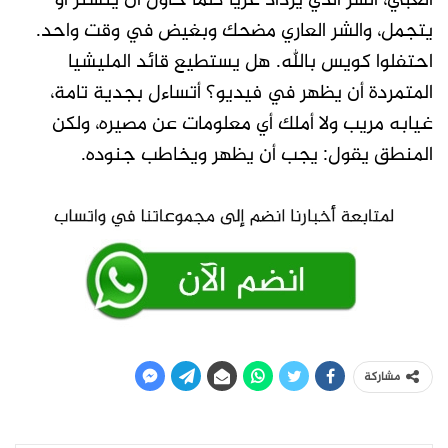
الغبي، الشر الذي يزداد عريا كلما حاول أن يتستر أو
يتجمل، والشر العاري مضحك وبغيض في وقت واحد.
احتفلوا كويس بالله. هل يستطيع قائد المليشيا
المتمردة أن يظهر في فيديو؟ أتساءل بجدية تامة،
غيابه مريب ولا أملك أي معلومات عن مصيره، ولكن
المنطق يقول: يجب أن يظهر ويخاطب جنوده.
مشاركة