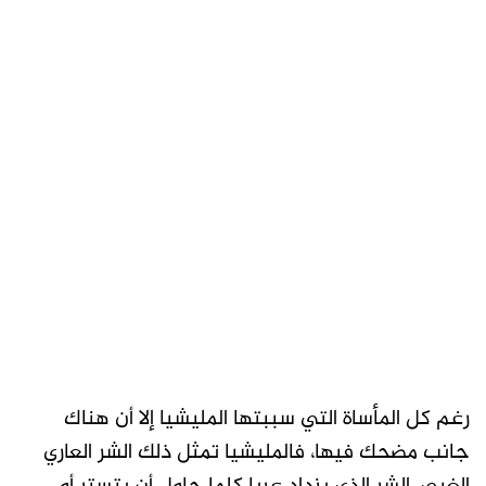
رغم كل المأساة التي سببتها المليشيا إلا أن هناك
جانب مضحك فيها، فالمليشيا تمثل ذلك الشر العاري