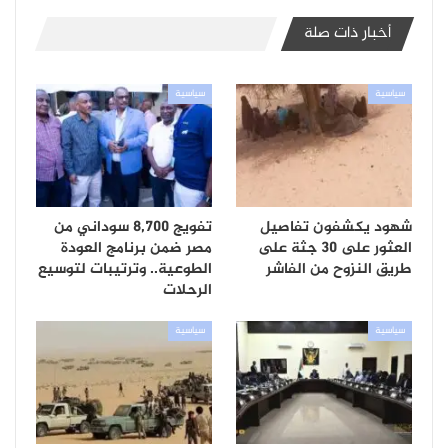
أخبار ذات صلة
سياسية
سياسية
شهود يكشفون تفاصيل
تفويج 8,700 سوداني من
العثور على 30 جثة على
مصر ضمن برنامج العودة
طريق النزوح من الفاشر
الطوعية.. وترتيبات لتوسيع
الرحلات
سياسية
سياسية