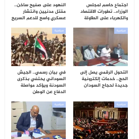
اجتماع حاسم لمجلس
النهود على صفيح ساخن..
الوزراء.. تطورات الاقتصاد
مقتل مدنيين وانتشار
والكهرباء على الطاولة
عسكري واسع للدعم السريع
سياسية
سياسية
التحول الرقمي يصل إلى
في بيان رسمي.. الجيش
الحج.. خدمات إلكترونية
السوداني يحتفي بذكرى
جديدة لحجاج السودان
السودنة ويؤكد مواصلة
الدفاع عن الوطن
سياسية
سياسية