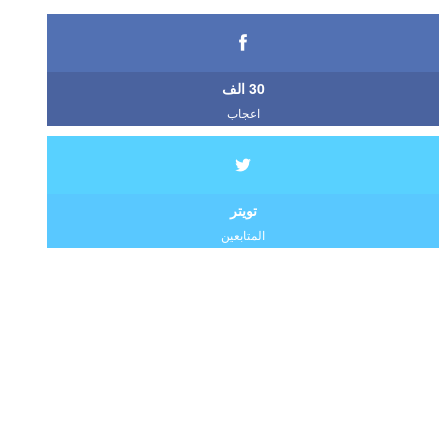
30 الف
اعجاب
تويتر
المتابعين