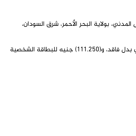
المدني، بولاية البحر الأحمر، شرق السودان،
وحددت (33.350) جنيه لاستخراج الرقم الوطني بدل فاقد، و(111.250) جنيه للبطاقة الشخصية