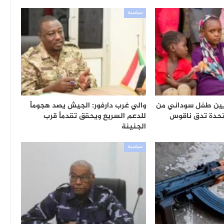
سياسية
تحرم 8 ملايين طفل سوداني من
والي غرب دارفور: الجيش يصد هجوماً
متحدة تدق ناقوس
للدعم السريع ويحقق تقدماً قرب
الجنينة
سياسية