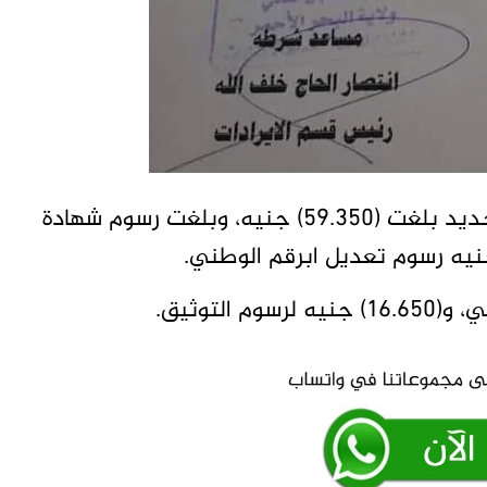
وبحسب منشور إن رسم البطاقة الجديدة أو التجديد بلغت (59.350) جنيه، وبلغت رسوم شهادة