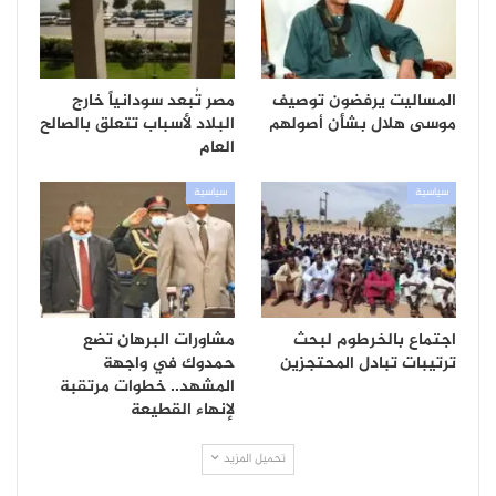
المساليت يرفضون توصيف
مصر تُبعد سودانياً خارج
موسى هلال بشأن أصولهم
البلاد لأسباب تتعلق بالصالح
العام
سياسية
سياسية
اجتماع بالخرطوم لبحث
مشاورات البرهان تضع
ترتيبات تبادل المحتجزين
حمدوك في واجهة
المشهد.. خطوات مرتقبة
لإنهاء القطيعة
تحميل المزيد