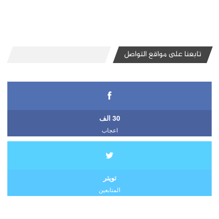
تابعنا على مواقع التواصل
30 الف
اعجاب
تويتر
المتابعين