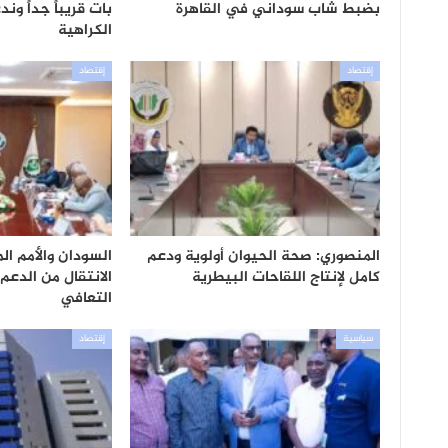
بضبط شاب سوداني في القاهرة
بات قريباً جداً ون
الكراهية
إقتصاد
إقتصاد
المنصوري: صحة الحيوان أولوية ودعم
السودان والأمم ال
كامل لإنتاج اللقاحات البيطرية
الانتقال من الدعم
التعافي
سياسية
إقتصاد