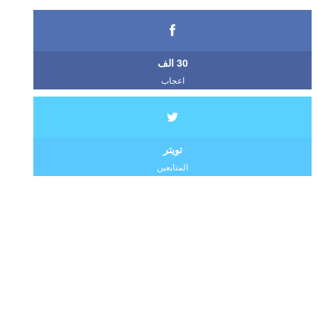
30 الف
اعجاب
تويتر
المتابعين