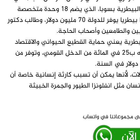
إستغاثة عاجلة، لإنقاذ المعمل المركزي للأبحاث البيطرية بسوبا، الذي يضم 18 وحدة متخصصة
تشمل كل مجالات صحة الحيوان وتنتج 17 لقاحا بيطريا يوفر للدولة 70 مليون دولار، وطالب دكتور
ين والطامعين وأصحاب الحاجة.
بيطرية يعني حماية القطيع الحيواني والاقتصاد
القومي لبلادنا الذي تساهم الثروة الحيوانية فيه ب25 في المائة من الدخل القومي، وتوفر من
ت، لأنها يمكن أن تسبب كارثة إنسانية خاصة أن
ان مثل انفلونزا الطيور والجمرة الخبيثة