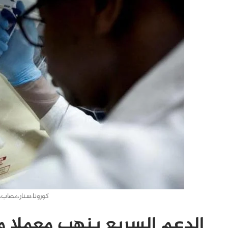
كورونا،سنار،مصاب،
الدعم السريع ينهب معملا مر