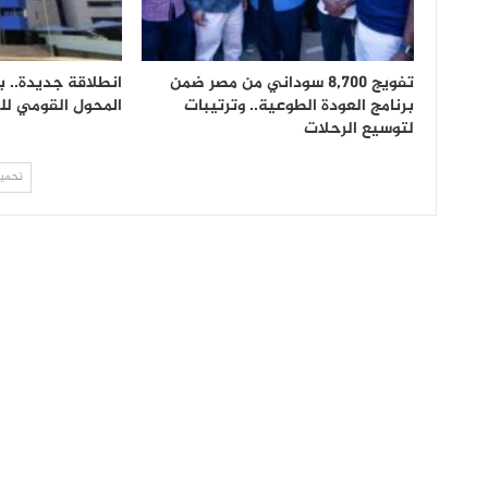
تفويج 8,700 سوداني من مصر ضمن
انطلاقة جديدة.. 
برنامج العودة الطوعية.. وترتيبات
المحول القومي للم
لتوسيع الرحلات
تحميل