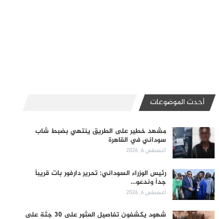
أحدث الموضوعات
مشهد خطير على الطريق ينتهي بضبط شاب
سوداني في القاهرة
أغسطس 6, 2026
رئيس الوزراء السوداني: تحرير دارفور بات قريباً
جداً وندعو…
أغسطس 6, 2026
شهود يكشفون تفاصيل العثور على 30 جثة على