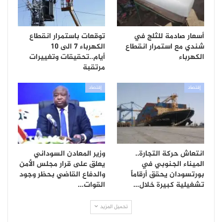
أسعار صادمة للثلج في
توقعات باستمرار انقطاع
شندي مع استمرار انقطاع
الكهرباء 7 الى 10
الكهرباء
أيام..تحقيقات وتغييرات
مرتقبة
إقتصاد
إقتصاد
انتعاش حركة التجارة..
وزير المعادن السوداني
الميناء الجنوبي في
يعلق على قرار مجلس الأمن
بورتسودان يحقق أرقاماً
والدفاع القاضي بحظر وجود
تشغيلية كبيرة خلال…
القوات…
تحميل المزيد