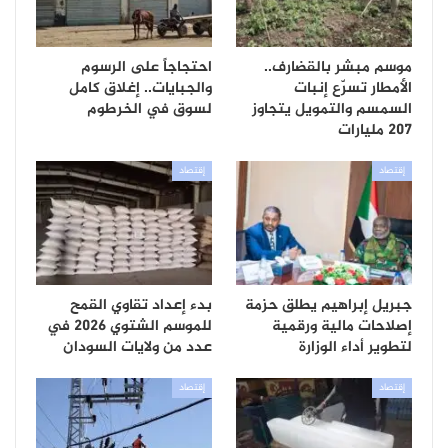
موسم مبشر بالقضارف..
احتجاجاً على الرسوم
الأمطار تسرّع إنبات
والجبايات.. إغلاق كامل
السمسم والتمويل يتجاوز
لسوق في الخرطوم
207 مليارات
إقتصاد
إقتصاد
جبريل إبراهيم يطلق حزمة
بدء إعداد تقاوي القمح
إصلاحات مالية ورقمية
للموسم الشتوي 2026 في
لتطوير أداء الوزارة
عدد من ولايات السودان
إقتصاد
إقتصاد