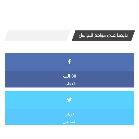
تابعنا على مواقع التواصل
30 الف
اعجاب
تويتر
المتابعين