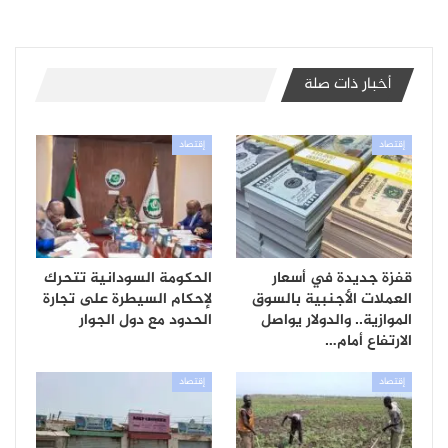
أخبار ذات صلة
إقتصاد
إقتصاد
قفزة جديدة في أسعار
الحكومة السودانية تتحرك
العملات الأجنبية بالسوق
لإحكام السيطرة على تجارة
الموازية.. والدولار يواصل
الحدود مع دول الجوار
الارتفاع أمام…
إقتصاد
إقتصاد