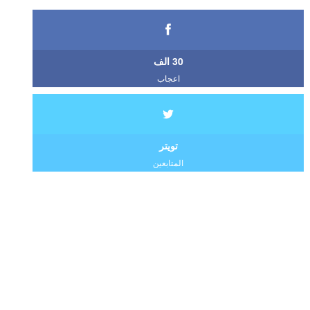
30 الف
اعجاب
تويتر
المتابعين