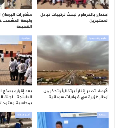
اجتماع بالخرطوم لبحث ترتيبات تبادل
مشاورات البرهان
المحتجزين
واجهة المشهد.. خ
القطيعة
علوم وتكنلوجيا
سياسية
الأرصاد تصدر إنذاراً برتقالياً وتحذر من
بعد إقراره بصفع ا
أمطار غزيرة في 6 ولايات سودانية
الطبنجة.. لجنة ال
بمحاسبة معتمد كر
مجتمع
أخبار عاجلة