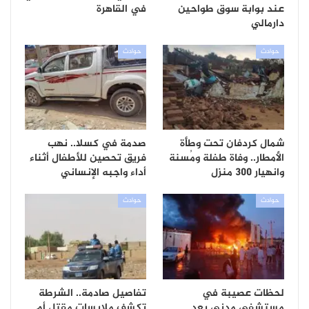
عند بوابة سوق طواحين
في القاهرة
دارمالي
حوادث
حوادث
شمال كردفان تحت وطأة
صدمة في كسلا.. نهب
الأمطار.. وفاة طفلة ومُسنة
فريق تحصين للأطفال أثناء
وانهيار 300 منزل
أداء واجبه الإنساني
حوادث
حوادث
لحظات عصيبة في
تفاصيل صادمة.. الشرطة
مستشفى مدني بعد
تكشف ملابسات مقتل أم