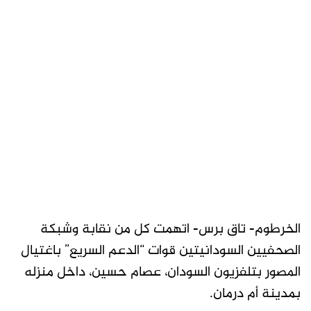
الخرطوم- تاق برس- اتهمت كل من نقابة وشبكة
الصحفيين السودانيتين قوات “الدعم السريع” باغتيال
المصور بتلفزيون السودان، عصام حسين، داخل منزله
بمدينة أم درمان.