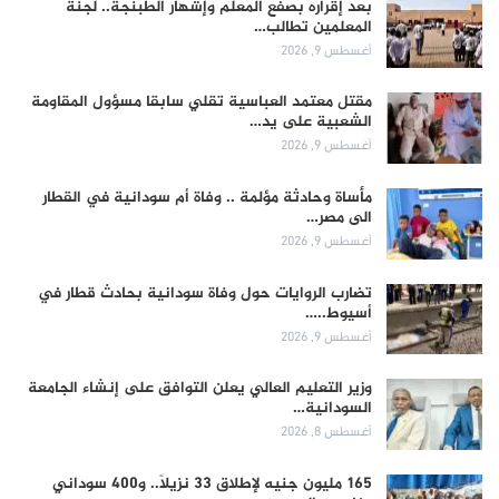
بعد إقراره بصفع المعلم وإشهار الطبنجة.. لجنة
المعلمين تطالب…
أغسطس 9, 2026
مقتل معتمد العباسية تقلي سابقا مسؤول المقاومة
الشعبية على يد…
أغسطس 9, 2026
مأساة وحادثة مؤلمة .. وفاة أم سودانية في القطار
الى مصر…
أغسطس 9, 2026
تضارب الروايات حول وفاة سودانية بحادث قطار في
أسيوط..…
أغسطس 9, 2026
وزير التعليم العالي يعلن التوافق على إنشاء الجامعة
السودانية…
أغسطس 8, 2026
165 مليون جنيه لإطلاق 33 نزيلاً.. و400 سوداني