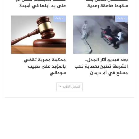
سقوط صاعقة رعدية
على يد ابنها في أمبدة
حوادث
حوادث
بعد فيديو أثار الجدل..
محكمة مصرية تقضي
الشرطة تطيح بعصابة نهب
بالمؤبد على طبيب
مسلح في أم درمان
سوداني
تحميل المزيد