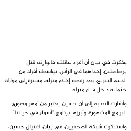
وذكرت في بيان أن أفراد عائلته قالوا إنه قتل
برصاصتين، إحداهما في الرأس، بواسطة أفراد من
الدعم السريع، بعد رفضه إخلاء منزله، مشيرة إلى مواراة
جثمانه داخل فناء منزله.
وأشارت النقابة إلى أن حسين يعتبر من أمهر مصوري
البرامج المشهورة، وأبرزها برنامج “أسماء في حياتنا”.
واستنكرت شبكة الصحفيين، في بيان، اغتيال حسين،