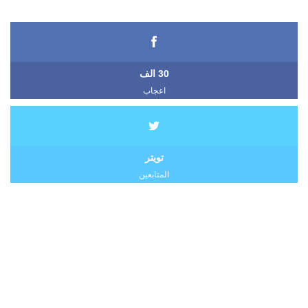
30 الف
اعجاب
تويتر
المتابعين