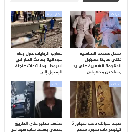
حوادث
أخبار عاجلة
مقتل معتمد العباسية
تضارب الروايات حول وفاة
تقلي سابقا مسؤول
سودانية بحادث قطار في
المقاومة الشعبية على يد
أسيوط.. ومناشدات عاجلة
مسلحين مجهولين
للوصول إلى…
حوادث
حوادث
ضبط سبائك ذهب تتجاوز 5
مشهد خطير على الطريق
كيلوغرامات بحوزة متهم
ينتهي بضبط شاب سوداني