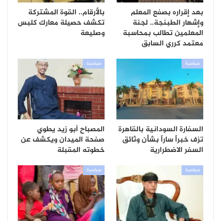
بعد إقراره بصفع المعلم
بالأرقام.. القوة المشتركة
وإشهار الطبنجة.. لجنة
تكشف حصيلة معارك كلبس
المعلمين تطالب بمحاسبة
وصليعة
معتمد كرري السابق
سياسية
سياسية
السفارة السودانية بالقاهرة
المصباح أبو زيد يطوي
تزف خبراً ساراً بشأن وثائق
صفحة الميدان ويكشف عن
السفر الاضطرارية
خطوته المقبلة
سياسية
سياسية