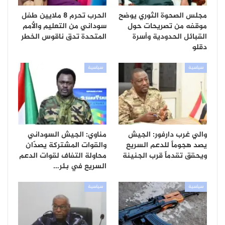
مجلس الصحوة الثوري يوضح
الحرب تحرم 8 ملايين طفل
موقفه من تصريحات حول
سوداني من التعليم والأمم
القبائل الحدودية وأسرة
المتحدة تدق ناقوس الخطر
دقلو
سياسية
سياسية
والي غرب دارفور: الجيش
مناوي: الجيش السوداني
يصد هجوماً للدعم السريع
والقوات المشتركة يصدّان
ويحقق تقدماً قرب الجنينة
محاولة التفاف لقوات الدعم
السريع في بئر…
سياسية
سياسية