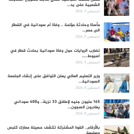
الشعبية على يد…
أغسطس 9, 2026
مأساة وحادثة مؤلمة .. وفاة أم سودانية في القطار
الى مصر…
أغسطس 9, 2026
تضارب الروايات حول وفاة سودانية بحادث قطار في
أسيوط..…
أغسطس 9, 2026
وزير التعليم العالي يعلن التوافق على إنشاء الجامعة
السودانية…
أغسطس 8, 2026
165 مليون جنيه لإطلاق 33 نزيلاً.. و400 سوداني
يغادرون السجون…
أغسطس 8, 2026
بالأرقام.. القوة المشتركة تكشف حصيلة معارك كلبس
وصليعة