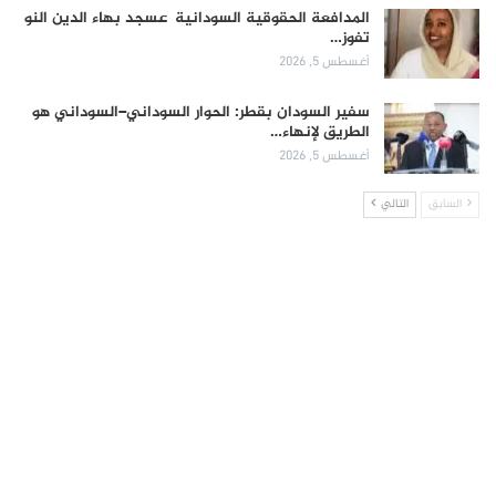
المدافعة الحقوقية السودانية عسجد بهاء الدين النو
تفوز…
أغسطس 5, 2026
سفير السودان بقطر: الحوار السوداني–السوداني هو
الطريق لإنهاء…
أغسطس 5, 2026
السابق
التالي