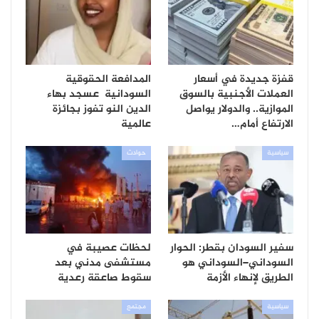
قفزة جديدة في أسعار
المدافعة الحقوقية
العملات الأجنبية بالسوق
السودانية عسجد بهاء
الموازية.. والدولار يواصل
الدين النو تفوز بجائزة
الارتفاع أمام…
عالمية
سياسية
حوادث
سفير السودان بقطر: الحوار
لحظات عصيبة في
السوداني–السوداني هو
مستشفى مدني بعد
الطريق لإنهاء الأزمة
سقوط صاعقة رعدية
سياسية
مجتمع