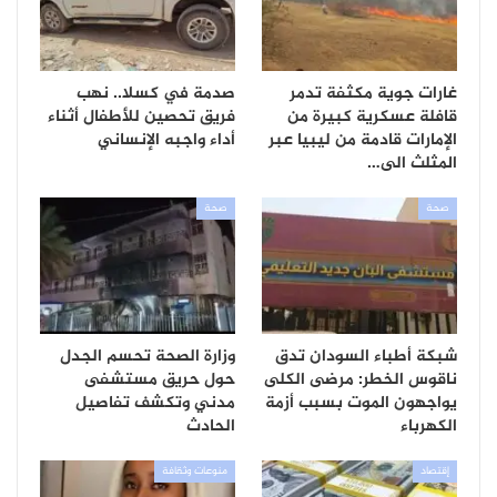
غارات جوية مكثفة تدمر
صدمة في كسلا.. نهب
قافلة عسكرية كبيرة من
فريق تحصين للأطفال أثناء
الإمارات قادمة من ليبيا عبر
أداء واجبه الإنساني
المثلث الى…
صحة
صحة
شبكة أطباء السودان تدق
وزارة الصحة تحسم الجدل
ناقوس الخطر: مرضى الكلى
حول حريق مستشفى
يواجهون الموت بسبب أزمة
مدني وتكشف تفاصيل
الكهرباء
الحادث
إقتصاد
منوعات وثقافة