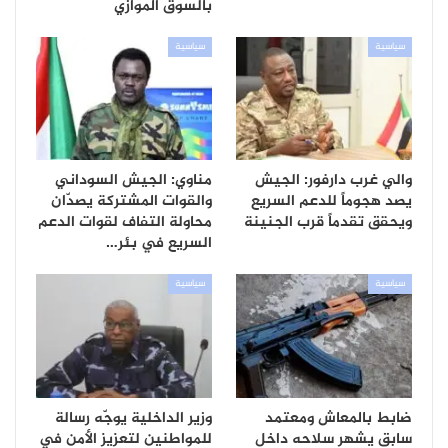
بالسوق الموازي
سياسية
سياسية
والي غرب دارفور: الجيش
مناوي: الجيش السوداني
يصد هجوماً للدعم السريع
والقوات المشتركة يصدّان
ويحقق تقدماً قرب الجنينة
محاولة التفاف لقوات الدعم
السريع في بئر…
سياسية
سياسية
ضابط بالمعاش ومعتمد
وزير الداخلية يوجّه رسالة
سابق يشهر سلاحه داخل
للمواطنين لتعزيز الأمن في