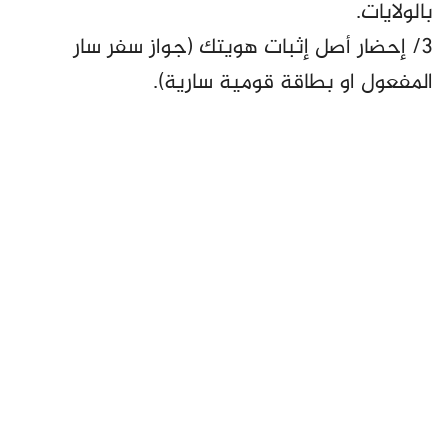
بالولايات.
٣/ إحضار أصل إثبات هويتك (جواز سفر سار
المفعول او بطاقة قومية سارية).