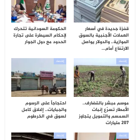
قفزة جديدة في أسعار
الحكومة السودانية تتحرك
العملات الأجنبية بالسوق
لإحكام السيطرة على تجارة
الموازية.. والدولار يواصل
الحدود مع دول الجوار
الارتفاع أمام…
إقتصاد
إقتصاد
موسم مبشر بالقضارف..
احتجاجاً على الرسوم
الأمطار تسرّع إنبات
والجبايات.. إغلاق كامل
السمسم والتمويل يتجاوز
لسوق في الخرطوم
207 مليارات
إقتصاد
إقتصاد