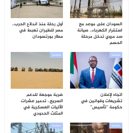
السودان على موعد مع
أول رحلة منذ اندلاع الحرب..
استقرار الكهرباء.. صيانة
مصر للطيران تهبط في
سد مروي تدخل مرحلة
مطار بورتسودان
الحسم
سياسية
سياسية
اتجاه لإعلان
ضربة موجعة للدعم
تشريعات وقوانين في
السريع.. تدمير عشرات
حكومة “تأسيس”
الآليات العسكرية في
المثلث الحدودي
سياسية
سياسية