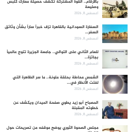
بالأرقام.. القوة المشتركة تكشف حصيلة معارك كلبس
وصليعة
أغسطس 8, 2026
السفارة السودانية بالقاهرة تزف خبراً ساراً بشأن وثائق
السفر…
أغسطس 8, 2026
للعام الثاني على التوالي.. جامعة الجزيرة تتوج عالمياً
بجائزة…
أغسطس 8, 2026
الشمس محاطة بحلقة ملونة.. ما سر الظاهرة التي
لفتت الأنظار في…
أغسطس 8, 2026
المصباح أبو زيد يطوي صفحة الميدان ويكشف عن
خطوته المقبلة
أغسطس 8, 2026
مجلس الصحوة الثوري يوضح موقفه من تصريحات حول