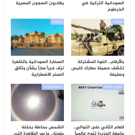
السودانية التركية في
يغادرون السجون المصرية
الخرطوم
سياسية
سياسية
بالأرقام.. القوة المشتركة
السفارة السودانية بالقاهرة
تكشف حصيلة معارك كلبس
تزف خبراً ساراً بشأن وثائق
وصليعة
السفر الاضطرارية
منوعات وثقافة
علوم وتكنلوجيا
للعام الثاني على التوالي..
الشمس محاطة بحلقة
جامعة الجزيرة تتوج عالمياً
ملونة.. ما سر الظاهرة التي