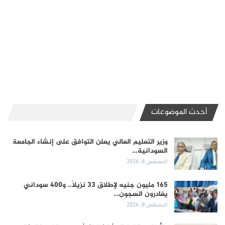
أحدث الموضوعات
وزير التعليم العالي يعلن التوافق على إنشاء الجامعة
السودانية…
أغسطس 8, 2026
165 مليون جنيه لإطلاق 33 نزيلاً.. و400 سوداني
يغادرون السجون…
أغسطس 8, 2026