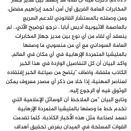
2023م، ذكرت فيه أن لقاءاً قد إنعقد بين مدير جهاز
المخابرات العامة الفريق أول أمن أحمد إبراهيم مفضل،
ومن وصفته بالمستشار القانوني للدعم السريع
بالعاصمة الاثيوبية أديس أبابا ، نرجو توضيح الآتي.. لم
ينعقد أي لقاء من أي نوع بين مدير جهاز المخابرات
العامة السوداني مع أي من منسوبي ما وصفها
بالمليشيا المتمردة الإرهابية في أي مكان في العالم.
واكد البيان أن كل التفاصيل الواردة في هذا الخبر
الكاذب ملفقة، واضاف “يتضح من صياغة الخبر إفتقاده
لعناصر المهنية، إذا خلا من ذكر أي مصدر معروف يمكن
الوثوق فيه أو الرجوع إليه.
وتابع البيان “من الملاحظ أن الوسائل الإعلامية التي
تخدم خط ما وصفها بالمليشيا المتمردة الإرهابية
تعمد لصناعة مثل هذه الأخبار الكاذبة، كلما تقدمت
القوات المسلحة في الميدان بغرض تحقيق أهداف