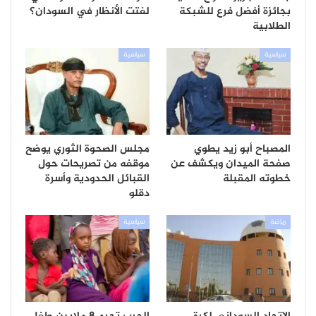
بجائزة أفضل فرع للشبكة
لفتت الأنظار في السودان؟
الطلابية
سياسية
سياسية
المصباح أبو زيد يطوي
مجلس الصحوة الثوري يوضح
صفحة الميدان ويكشف عن
موقفه من تصريحات حول
خطوته المقبلة
القبائل الحدودية وأسرة
دقلو
رياضة
سياسية