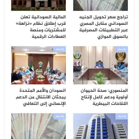
تراجع سعر تحويل الجنيه
المالية السودانية تعلن
السوداني مقابل المصري
قرب إطلاق نظام «نزاهة»
عبر التطبيقات المصرفية
للمشتريات ومنصة
بالسوق الموازي
العطاءات الرقمية
إقتصاد
إقتصاد
المنصوري: صحة الحيوان
السودان والأمم المتحدة
أولوية ودعم كامل لإنتاج
يبحثان الانتقال من الدعم
اللقاحات البيطرية
الإنساني إلى التعافي
إقتصاد
إقتصاد