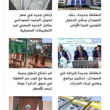
انطلاقة جديدة.. بنك
ارتفاع جديد في سعر
السودان يدشن المحول
تحويل الجنيه السوداني
القومي للمرة الأولى
مقابل الجنيه المصري عبر
التطبيقات المصرفية
إقتصاد
إقتصاد
انطلاقة جديدة للزراعة في
كم تحتاج لتناول وجبة
السودان.. تدشين برنامج
بلدية مع كوب من القهوة
وطني لبناء القدرات
في سوق الدامر؟ جولة
ترصد الأسعار
إقتصاد
إقتصاد