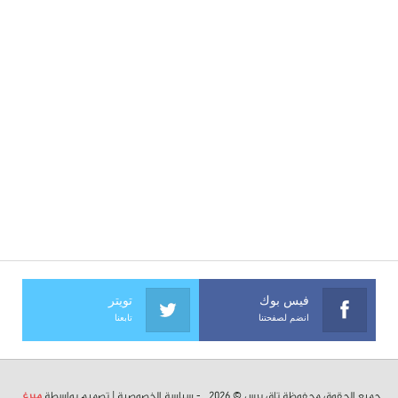
فيس بوك
تويتر
انضم لصفحتنا
تابعنا
جميع الحقوق محفوظة تاق برس © 2026 . -
سياسة الخصوصية
| تصميم بواسطة
ميرغ
.