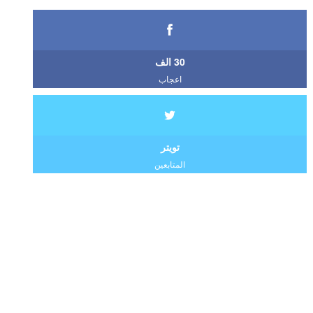
30 الف
اعجاب
تويتر
المتابعين