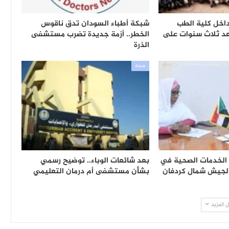
داخل كلية الطب
شبكة أطباء السودان تدق ناقوس
عد ثلاث سنوات على
الخطر.. أزمة جديدة تضرب مستشفى
الذرة
صحة
 الخدمات الصحية في
بعد شائعات الوباء.. توضيح رسمي
الجيش شمال كردفان
بشأن مستشفى أم درمان التعليمي
 المزيد