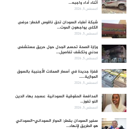
أثناء أداء واجبه…
أغسطس 5, 2026
شبكة أطباء السودان تدق ناقوس الخطر: مرضى
الكلى يواجهون الموت…
أغسطس 5, 2026
وزارة الصحة تحسم الجدل حول حريق مستشفى
مدني وتكشف تفاصيل…
أغسطس 5, 2026
قفزة جديدة في أسعار العملات الأجنبية بالسوق
الموازية..…
أغسطس 5, 2026
المدافعة الحقوقية السودانية عسجد بهاء الدين
النو تفوز…
أغسطس 5, 2026
سفير السودان بقطر: الحوار السوداني–السوداني
هو الطريق لإنهاء…