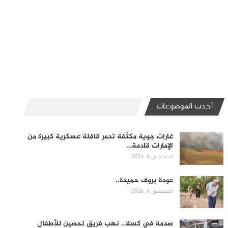
أحدث الموضوعات
غارات جوية مكثفة تدمر قافلة عسكرية كبيرة من
الإمارات قادمة…
أغسطس 6, 2026
عودة بروف حميدة..
أغسطس 6, 2026
صدمة في كسلا.. نهب فريق تحصين للأطفال