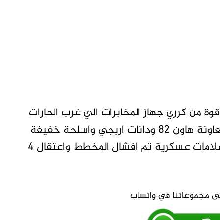
ة من كرري جهاز المخابرات الي غرب الحارات
سوق الجخيس، وتم ضبط كمية من الأسلحة المعاونة هاون 82 ودانات اربجي واسلحة خفيفة
جيم جوالات من الأسلحة الصغيرة ودانات AGL علامات عسكرية تم افشال المخطط واعتقال 4