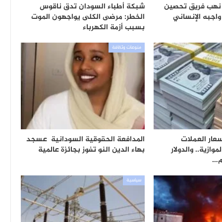
نهب فريق تحصين
شبكة أطباء السودان تدق ناقوس
 واجبه الإنساني
الخطر: مرضى الكلى يواجهون الموت
بسبب أزمة الكهرباء
منوعات وثقافة
عار العملات
المدافعة الحقوقية السودانية عسجد
وازية.. والدولار
بهاء الدين النو تفوز بجائزة عالمية
ام…
سياسية