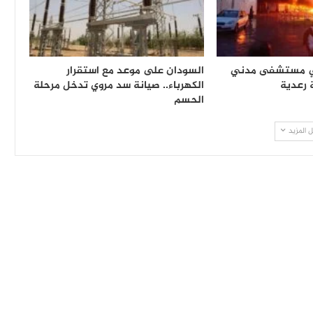
ي مستشفى مدني
السودان على موعد مع استقرار
رعدية
الكهرباء.. صيانة سد مروي تدخل مرحلة
الحسم
 المزيد