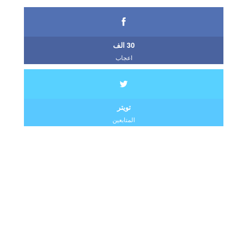
30 الف
اعجاب
تويتر
المتابعين