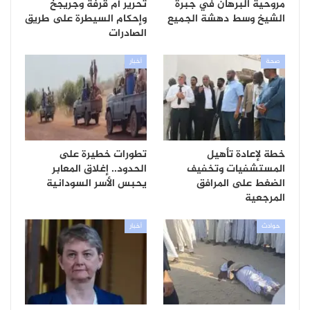
مروحية البرهان في جبرة
تحرير أم قرفة وجريجخ
الشيخ وسط دهشة الجميع
وإحكام السيطرة على طريق
الصادرات
صحة
أخبار
خطة لإعادة تأهيل
تطورات خطيرة على
المستشفيات وتخفيف
الحدود.. إغلاق المعابر
الضغط على المرافق
يحبس الأسر السودانية
المرجعية
حوادث
أخبار