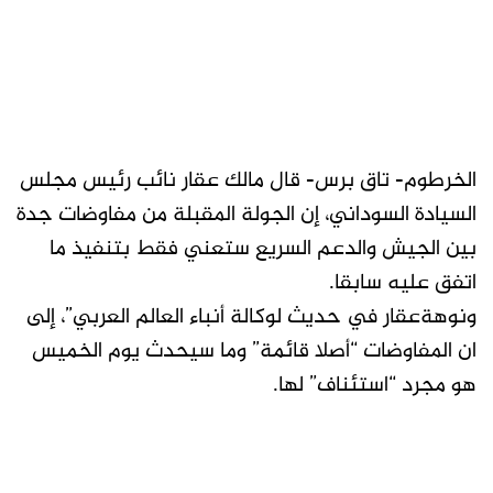
الخرطوم- تاق برس- قال مالك عقار نائب رئيس مجلس
السيادة السوداني، إن الجولة المقبلة من مفاوضات جدة
بين الجيش والدعم السريع ستعني فقط بتنفيذ ما
اتفق عليه سابقا.
ونوهةعقار في حديث لوكالة أنباء العالم العربي”، إلى
ان المفاوضات “أصلا قائمة” وما سيحدث يوم الخميس
هو مجرد “استئناف” لها.