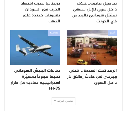
تفاصيل صادمة.. خلاف
بريطانيا تضرب اقتصاد
داخل سوق للإبل ينتهي
الحرب في السودان
بمقتل سوداني بالرصاص
بعقوبات جديدة على
في الكويت
الذهب
أخبار
سياسية
الرهد تحت الصدمة.. قتلى
دفاعات الجيش السوداني
وجرحى في حادث إطلاق نار
تحبط هجوماً بمسيّرة
داخل السوق
استراتيجية معادية من طراز
FH-95
تحميل المزيد