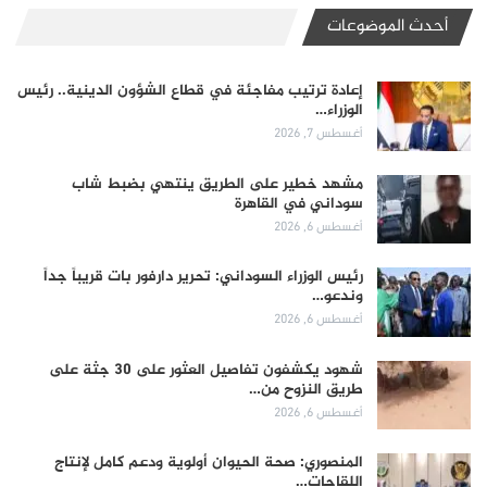
أحدث الموضوعات
إعادة ترتيب مفاجئة في قطاع الشؤون الدينية.. رئيس
الوزراء…
أغسطس 7, 2026
مشهد خطير على الطريق ينتهي بضبط شاب
سوداني في القاهرة
أغسطس 6, 2026
رئيس الوزراء السوداني: تحرير دارفور بات قريباً جداً
وندعو…
أغسطس 6, 2026
شهود يكشفون تفاصيل العثور على 30 جثة على
طريق النزوح من…
أغسطس 6, 2026
المنصوري: صحة الحيوان أولوية ودعم كامل لإنتاج
اللقاحات…