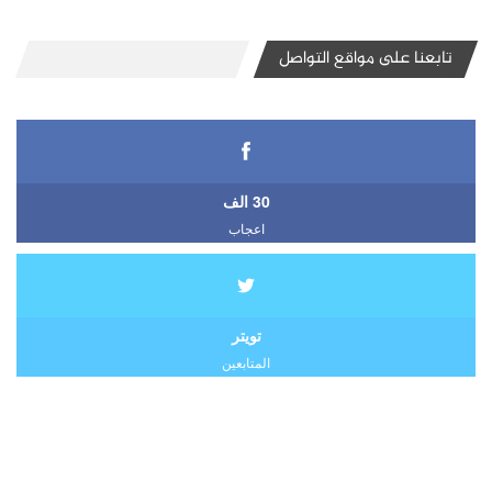
تابعنا على مواقع التواصل
30 الف
اعجاب
تويتر
المتابعين