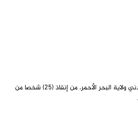
بورتسودان- تاق برس- تمكنت قوات الدفاع المدني ولاية البحر الأحمر، من إنقاذ (25) شخصا من