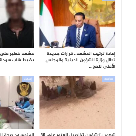
إعادة ترتيب المشهد.. قرارات جديدة
مشهد خطير على 
تطال وزارة الشؤون الدينية والمجلس
بضبط شاب سوداني
الأعلى للحج…
سياسية
إقتصاد
شهود يكشفون تفاصيل العثور على 30
المنصوري: صحة ال