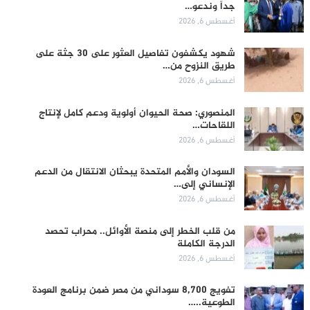
جداً وندعو…
أغسطس 6, 2026
شهود يكشفون تفاصيل العثور على 30 جثة على
طريق النزوح من…
أغسطس 6, 2026
المنصوري: صحة الحيوان أولوية ودعم كامل لإنتاج
اللقاحات…
أغسطس 6, 2026
السودان والأمم المتحدة يبحثان الانتقال من الدعم
الإنساني إلى…
أغسطس 6, 2026
من قلب الخطر إلى منصة الأوائل.. محراب تحصد
الدرجة الكاملة
أغسطس 6, 2026
تفويج 8,700 سوداني من مصر ضمن برنامج العودة
الطوعية..…