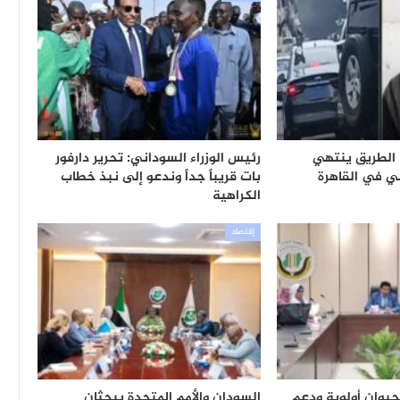
الطريق ينتهي
رئيس الوزراء السوداني: تحرير دارفور
 في القاهرة
بات قريباً جداً وندعو إلى نبذ خطاب
الكراهية
إقتصاد
حيوان أولوية ودعم
السودان والأمم المتحدة يبحثان