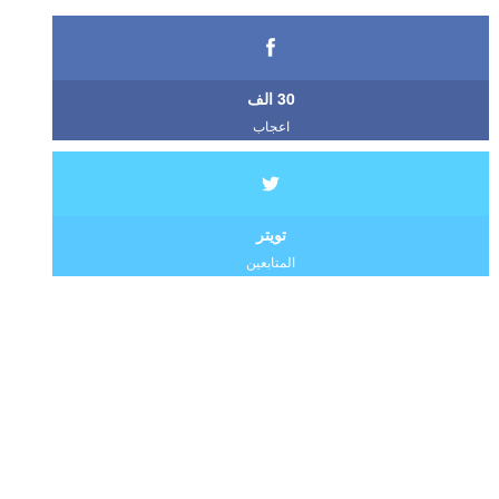
30 الف
اعجاب
تويتر
المتابعين