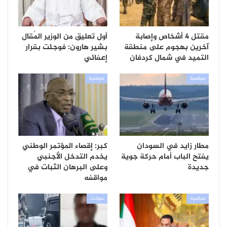
مقتل 4 أشخاص وإصابة
أول تعليق من الوزير المُقال
آخرين بهجوم على منطقة
بشير هارون: فوجئت بقرار
التميد في شمال كردفان
إعفائي
سياسية
سياسية
مطار زايد في السودان
كبر: إقصاء المؤتمر الوطني
يفتح الباب أمام حركة جوية
يخدم التدخل الأجنبي
جديدة
وعلى البرهان الثبات في
مواقفه
سياسية
حوادث