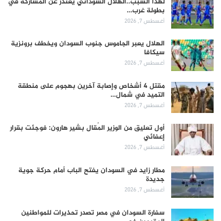
لهذا السبب..الهلال السوداني يعتذر عن المشاركة في
بطولة غرب…
أغسطس 7, 2026
الهلال يعبر الجاموس جنوب السودان ويخطف برونزية
سيكافا
أغسطس 7, 2026
مقتل 4 أشخاص وإصابة آخرين بهجوم على منطقة
التميد في شمال…
أغسطس 7, 2026
أول تعليق من الوزير المُقال بشير هارون: فوجئت بقرار
إعفائي
أغسطس 7, 2026
مطار زايد في السودان يفتح الباب أمام حركة جوية
جديدة
أغسطس 7, 2026
سفارة السودان في مصر تصدر تحذيرات للمواطنين