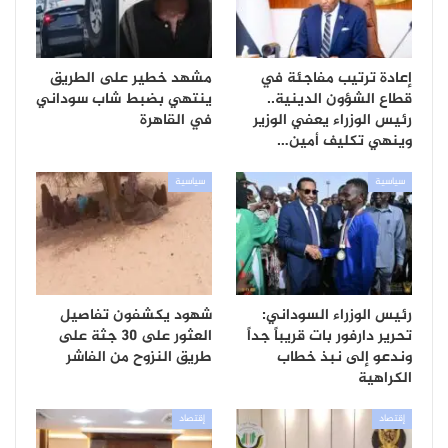
إعادة ترتيب مفاجئة في
مشهد خطير على الطريق
قطاع الشؤون الدينية..
ينتهي بضبط شاب سوداني
رئيس الوزراء يعفي الوزير
في القاهرة
وينهي تكليف أمين…
سياسية
سياسية
رئيس الوزراء السوداني:
شهود يكشفون تفاصيل
تحرير دارفور بات قريباً جداً
العثور على 30 جثة على
وندعو إلى نبذ خطاب
طريق النزوح من الفاشر
الكراهية
إقتصاد
إقتصاد