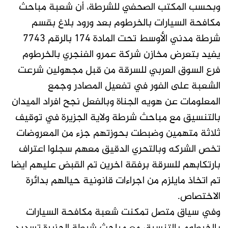
وبحسب المكتب الصحفي للشرطة، أن شعبة مباحث
مكافحة السيارات بالخرطوم بعد ورود بلاغ بقسم
شرطة مدني الأوسط تحت المادة 174 بالرقم 7743
يفيد بتعرض مخازن شركة عمرو الفنجري بالخرطوم
فرع السوق العربي للسرقة من قبل مجهولين شرعت
الشعبة على الفور في تفعيل المصادر وجمع
المعلومات عن هويه الجناة وبالفعل نجح افراد الميدان
بالتنسيق مع مباحث شرطة ولاية الجزيرة في توقيف
ثلاثة متهمين وضبطت بحوزتهم جزء من المعروضات
تخص الشركه وبالتحري الدقيق معهم سجلوا اعتراف
بارتكابهم للسرقة برفقة اخرين تم القبض عليهم ايضا
تم اتخاذ مايلزم من اجراءات قانونية حيالهم بدائرة
الاختصاص.
وفي سياق متصل تمكنت شعبة مكافحة السيارات