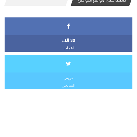
تابعنا على مواقع التواصل
30 الف
اعجاب
تويتر
المتابعين