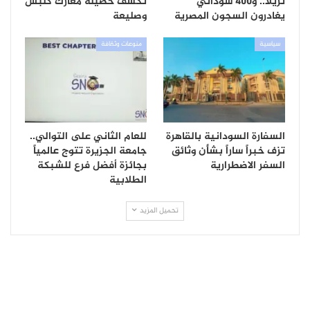
نزيلاً.. و400 سوداني
تكشف حصيلة معارك كلبس
يغادرون السجون المصرية
وصليعة
سياسية
منوعات وثقافة
السفارة السودانية بالقاهرة
للعام الثاني على التوالي..
تزف خبراً ساراً بشأن وثائق
جامعة الجزيرة تتوج عالمياً
السفر الاضطرارية
بجائزة أفضل فرع للشبكة
الطلابية
تحميل المزيد