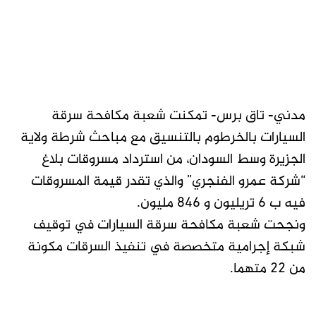
مدني- تاق برس- تمكنت شعبة مكافحة سرقة
السيارات بالخرطوم بالتنسيق مع مباحث شرطة ولاية
الجزيرة وسط السودان، من استرداد مسروقات بلاغ
“شركة عمرو الفنجري” والذي تقدر قيمة المسروقات
فيه ب 6 تريليون و 846 مليون.
ونجحت شعبة مكافحة سرقة السيارات في توقيف
شبكة إجرامية متخصصة في تنفيذ السرقات مكونة
من 22 متهما.