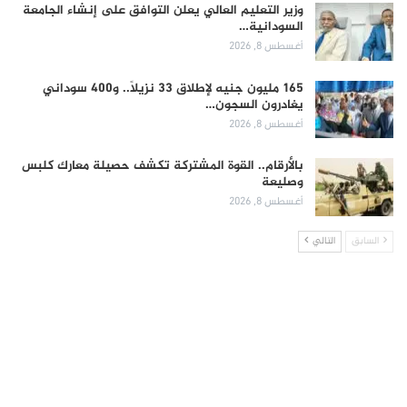
وزير التعليم العالي يعلن التوافق على إنشاء الجامعة
السودانية…
أغسطس 8, 2026
165 مليون جنيه لإطلاق 33 نزيلاً.. و400 سوداني
يغادرون السجون…
أغسطس 8, 2026
بالأرقام.. القوة المشتركة تكشف حصيلة معارك كلبس
وصليعة
أغسطس 8, 2026
السابق
التالي