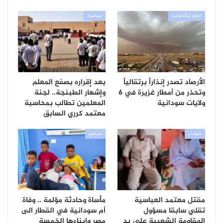
علوم وتكنلوجيا
سياسية
الأرصاد تصدر إنذاراً برتقالياً
بعد إقراره بصفع المعلم
وتحذر من أمطار غزيرة في 6
وإشهار الطبنجة.. لجنة
ولايات سودانية
المعلمين تطالب بمحاسبة
معتمد كرري السابق
حوادث
مجتمع
مقتل معتمد العباسية
مأساة وحادثة مؤلمة .. وفاة
تقلي سابقا مسؤول
أم سودانية في القطار الى
المقاومة الشعبية على يد
مصر وابناءها الخمسة