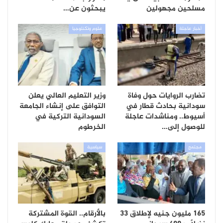
مسلحين مجهولين
يبحثون عن…
أخبار عاجلة
علوم وتكنلوجيا
تضارب الروايات حول وفاة
وزير التعليم العالي يعلن
سودانية بحادث قطار في
التوافق على إنشاء الجامعة
أسيوط.. ومناشدات عاجلة
السودانية التركية في
للوصول إلى…
الخرطوم
مجتمع
سياسية
165 مليون جنيه لإطلاق 33
بالأرقام.. القوة المشتركة